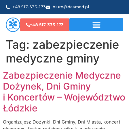
+48 517-333-173
biuro@dasmed.pl
+48 517-333-173
Tag:
zabezpieczenie
medyczne gminy
Zabezpieczenie Medyczne
Dożynek, Dni Gminy
i Koncertów – Województwo
Łódzkie
Organizujesz Dożynki, Dni Gminy, Dni Miasta, koncert
plenerowy, festyn rodzinny, piknik, wydarzenie