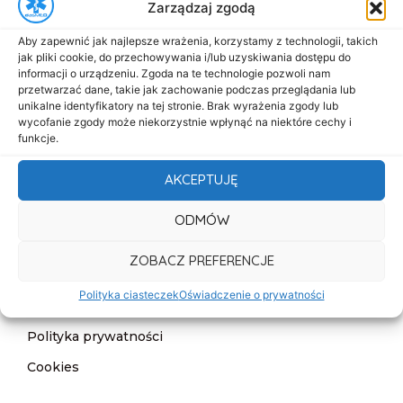
Zarządzaj zgodą
Menu
Aby zapewnić jak najlepsze wrażenia, korzystamy z technologii, takich
Start
jak pliki cookie, do przechowywania i/lub uzyskiwania dostępu do
informacji o urządzeniu. Zgoda na te technologie pozwoli nam
O nas
przetwarzać dane, takie jak zachowanie podczas przeglądania lub
unikalne identyfikatory na tej stronie. Brak wyrażenia zgody lub
Oferta
wycofanie zgody może niekorzystnie wpłynąć na niektóre cechy i
funkcje.
Cennik
AKCEPTUJĘ
Aktualności
Kontakt
ODMÓW
Informacje
ZOBACZ PREFERENCJE
Deklaracja dostępności
Polityka ciasteczek
Oświadczenie o prywatności
Klauzula informacyjna
Polityka prywatności
Cookies