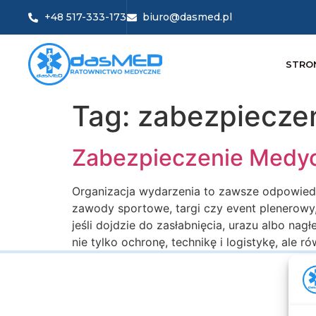
+48 517-333-173
biuro@dasmed.pl
STRO
Tag:
zabezpiecze
Zabezpieczenie Medy
Organizacja wydarzenia to zawsze odpowiedzi
zawody sportowe, targi czy event plenerow
jeśli dojdzie do zasłabnięcia, urazu albo na
nie tylko ochronę, technikę i logistykę, ale 