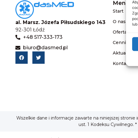
Aby
Menu
coo
Start
Zgo
pod
O nas
al. Marsz. Józefa Piłsudskiego 143
lub
92-301 Łódź
Oferta
+48 517-333-173
Cennik
biuro@dasmed.pl
Aktualnośc
Kontakt
Wszelkie dane i informacje zawarte na niniejszej stronie
ust. 1 Kodeksu Cywilnego. *