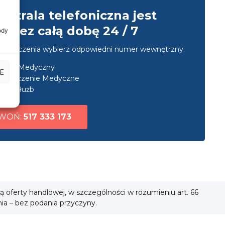
entrala telefoniczna jest
przez całą dobę 24 / 7
ody
u połączenia wybierz odpowiedni numer wewnętrzny:
nsport Medyczny
E
ezpieczenie Medyczne
uga służb
WOŃ:
517 333 173
ią oferty handlowej, w szczególności w rozumieniu art. 66
nia – bez podania przyczyny.