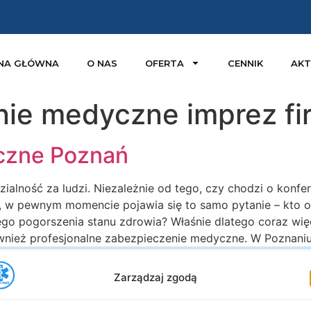
NA GŁÓWNA
O NAS
OFERTA
CENNIK
AKT
nie medyczne imprez f
czne Poznań
alność za ludzi. Niezależnie od tego, czy chodzi o konfer
y, w pewnym momencie pojawia się to samo pytanie – kto 
głego pogorszenia stanu zdrowia? Właśnie dlatego coraz wi
również profesjonalne zabezpieczenie medyczne. W Poznaniu 
Zarządzaj zgodą