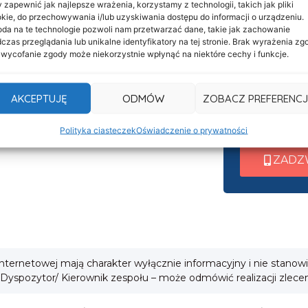
 zapewnić jak najlepsze wrażenia, korzystamy z technologii, takich jak pliki
Informacje
Nasza c
kie, do przechowywania i/lub uzyskiwania dostępu do informacji o urządzeniu.
Deklaracja dostępności
da na te technologie pozwoli nam przetwarzać dane, takie jak zachowanie
czynna 
czas przeglądania lub unikalne identyfikatory na tej stronie. Brak wyrażenia zg
Klauzula informacyjna
 wycofanie zgody może niekorzystnie wpłynąć na niektóre cechy i funkcje.
Po nawiązani
Polityka prywatności
wew. 1 ➜ Tra
Cookies
AKCEPTUJĘ
ODMÓW
ZOBACZ PREFERENCJ
wew. 2 ➜ Zab
i
wew. 3 ➜ Obsł
Polityka ciasteczek
Oświadczenie o prywatności
ZADZ
 internetowej mają charakter wyłącznie informacyjny i nie stanow
 Dyspozytor/ Kierownik zespołu – może odmówić realizacji zlece