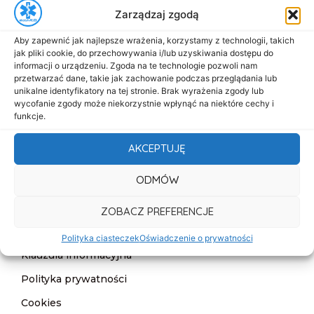
Zarządzaj zgodą
biuro@dasmed.pl
Aby zapewnić jak najlepsze wrażenia, korzystamy z technologii, takich
Menu
jak pliki cookie, do przechowywania i/lub uzyskiwania dostępu do
Start
informacji o urządzeniu. Zgoda na te technologie pozwoli nam
przetwarzać dane, takie jak zachowanie podczas przeglądania lub
O nas
unikalne identyfikatory na tej stronie. Brak wyrażenia zgody lub
wycofanie zgody może niekorzystnie wpłynąć na niektóre cechy i
Oferta
funkcje.
Cennik
AKCEPTUJĘ
Aktualności
ODMÓW
Kontakt
ZOBACZ PREFERENCJE
Informacje
Deklaracja dostępności
Polityka ciasteczek
Oświadczenie o prywatności
Klauzula informacyjna
Polityka prywatności
Cookies