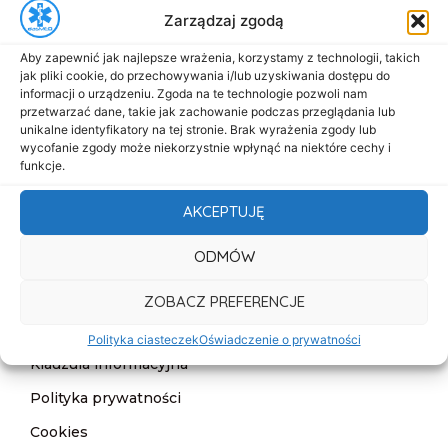
Zarządzaj zgodą
biuro@dasmed.pl
Aby zapewnić jak najlepsze wrażenia, korzystamy z technologii, takich
Menu
jak pliki cookie, do przechowywania i/lub uzyskiwania dostępu do
Start
informacji o urządzeniu. Zgoda na te technologie pozwoli nam
przetwarzać dane, takie jak zachowanie podczas przeglądania lub
O nas
unikalne identyfikatory na tej stronie. Brak wyrażenia zgody lub
wycofanie zgody może niekorzystnie wpłynąć na niektóre cechy i
Oferta
funkcje.
Cennik
AKCEPTUJĘ
Aktualności
ODMÓW
Kontakt
ZOBACZ PREFERENCJE
Informacje
Deklaracja dostępności
Polityka ciasteczek
Oświadczenie o prywatności
Klauzula informacyjna
Polityka prywatności
Cookies