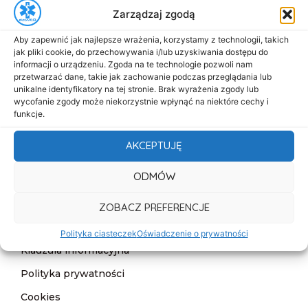
Zarządzaj zgodą
biuro@dasmed.pl
Aby zapewnić jak najlepsze wrażenia, korzystamy z technologii, takich
Menu
jak pliki cookie, do przechowywania i/lub uzyskiwania dostępu do
Start
informacji o urządzeniu. Zgoda na te technologie pozwoli nam
przetwarzać dane, takie jak zachowanie podczas przeglądania lub
O nas
unikalne identyfikatory na tej stronie. Brak wyrażenia zgody lub
wycofanie zgody może niekorzystnie wpłynąć na niektóre cechy i
Oferta
funkcje.
Cennik
AKCEPTUJĘ
Aktualności
ODMÓW
Kontakt
ZOBACZ PREFERENCJE
Informacje
Deklaracja dostępności
Polityka ciasteczek
Oświadczenie o prywatności
Klauzula informacyjna
Polityka prywatności
Cookies