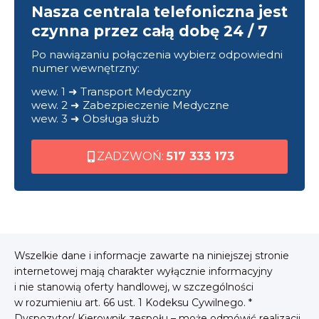
Nasza centrala telefoniczna jest
czynna przez całą dobę 24 / 7
Po nawiązaniu połączenia wybierz odpowiedni
numer wewnętrzny:
wew. 1 ➜ Transport Medyczny
wew. 2 ➜ Zabezpieczenie Medyczne
wew. 3 ➜ Obsługa służb
ZADZWOŃ:
517 333 173
Wszelkie dane i informacje zawarte na niniejszej stronie
internetowej mają charakter wyłącznie informacyjny
i nie stanowią oferty handlowej, w szczególności
w rozumieniu art. 66 ust. 1 Kodeksu Cywilnego. *
Dyspozytor/ Kierownik zespołu – może odmówić realizacji