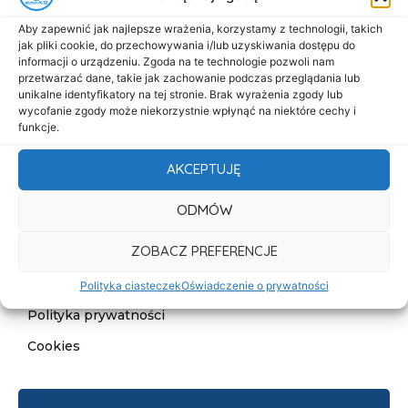
Menu
Aby zapewnić jak najlepsze wrażenia, korzystamy z technologii, takich
Start
jak pliki cookie, do przechowywania i/lub uzyskiwania dostępu do
informacji o urządzeniu. Zgoda na te technologie pozwoli nam
O nas
przetwarzać dane, takie jak zachowanie podczas przeglądania lub
Oferta
unikalne identyfikatory na tej stronie. Brak wyrażenia zgody lub
wycofanie zgody może niekorzystnie wpłynąć na niektóre cechy i
Cennik
funkcje.
Aktualności
AKCEPTUJĘ
Kontakt
ODMÓW
Informacje
ZOBACZ PREFERENCJE
Deklaracja dostępności
Klauzula informacyjna
Polityka ciasteczek
Oświadczenie o prywatności
Polityka prywatności
Cookies