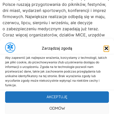
Polsce ruszają przygotowania do pikników, festynów,
dni miast, wydarzeń sportowych, konferencji i imprez
firmowych. Największe realizacje odbędą się w maju,
czerwcu, lipcu, sierpniu i wrześniu, ale decyzje
o zabezpieczeniu medycznym zapadają już teraz.
Coraz więcej organizatorów, działów MICE, urzędów
miast i gmin oraz agencji eventowych stawia […]
Zarządzaj zgodą
Zabezpieczenie medyczne
Zimowych Mistrzostw
Aby zapewnić jak najlepsze wrażenia, korzystamy z technologii, takich
jak pliki cookie, do przechowywania i/lub uzyskiwania dostępu do
informacji o urządzeniu. Zgoda na te technologie pozwoli nam
Polski w Pływaniu –
przetwarzać dane, takie jak zachowanie podczas przeglądania lub
unikalne identyfikatory na tej stronie. Brak wyrażenia zgody lub
DASMED Łódź
wycofanie zgody może niekorzystnie wpłynąć na niektóre cechy i
funkcje.
Zimowe Mistrzostwa Polski Juniorów Młodszych
AKCEPTUJĘ
w Pływaniu – zabezpieczenie medyczne DASMED
Zatoka Sportu Politechniki Łódzkiej – Łódź
19-21
ODMÓW
grudnia 2025 r. Organizatorzy wydarzenia: Już