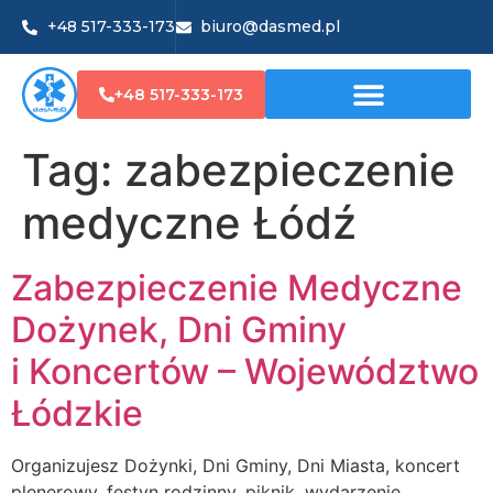
+48 517-333-173
biuro@dasmed.pl
+48 517-333-173
Tag:
zabezpieczenie
medyczne Łódź
Zabezpieczenie Medyczne
Dożynek, Dni Gminy
i Koncertów – Województwo
Łódzkie
Organizujesz Dożynki, Dni Gminy, Dni Miasta, koncert
plenerowy, festyn rodzinny, piknik, wydarzenie