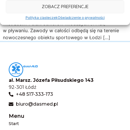
w dniach 19-21 grudnia 2025 r. zespół ratowników
ZOBACZ PREFERENCJE
medycznych DASMED będzie odpowiedzialny
za kompleksowe zabezpieczenie medyczne Zimowych
Polityka ciasteczek
Oświadczenie o prywatności
Mistrzostw Polski Juniorów Młodszych (14 lat)
w pływaniu. Zawody w całości odbędą się na terenie
nowoczesnego obiektu sportowego w Łodzi […]
al. Marsz. Józefa Piłsudskiego 143
92-301 Łódź
+48 517-333-173
biuro@dasmed.pl
Menu
Start