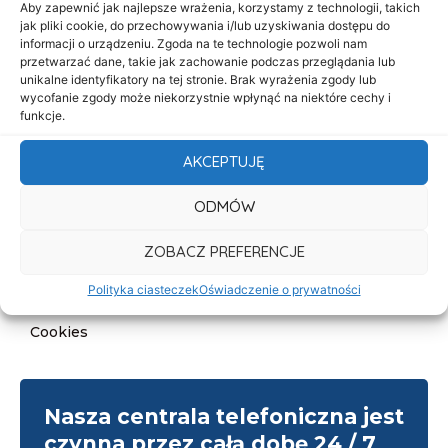
Aby zapewnić jak najlepsze wrażenia, korzystamy z technologii, takich
O nas
jak pliki cookie, do przechowywania i/lub uzyskiwania dostępu do
informacji o urządzeniu. Zgoda na te technologie pozwoli nam
Oferta
przetwarzać dane, takie jak zachowanie podczas przeglądania lub
unikalne identyfikatory na tej stronie. Brak wyrażenia zgody lub
Cennik
wycofanie zgody może niekorzystnie wpłynąć na niektóre cechy i
funkcje.
Aktualności
Kontakt
AKCEPTUJĘ
Informacje
ODMÓW
Deklaracja dostępności
ZOBACZ PREFERENCJE
Klauzula informacyjna
Polityka ciasteczek
Oświadczenie o prywatności
Polityka prywatności
Cookies
Nasza centrala telefoniczna jest
czynna przez całą dobę 24 / 7