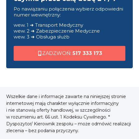
Po nawiązaniu połączenia wybierz odpowiedni
numer wewnętrzny:
wew. 1 ➜ Transport Medyczny
wew. 2 ➜ Zabezpieczenie Medyczne
wew. 3 ➜ Obsługa służb
ZADZWOŃ:
517 333 173
Wszelkie dane i informacje zawarte na niniejszej stronie
internetowej mają charakter wyłącznie informacyjny
i nie stanowią oferty handlowej, w szczególności
w rozumieniu art. 66 ust. 1 Kodeksu Cywilnego. *
Dyspozytor/ Kierownik zespołu – może odmówić realizacji
zlecenia – bez podania przyczyny.