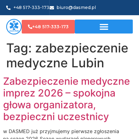
+48 517-333-173
biuro@dasmed.pl
+48 517-333-173
Tag:
zabezpieczenie
medyczne Lubin
Zabezpieczenie medyczne
imprez 2026 – spokojna
głowa organizatora,
bezpieczni uczestnicy
w DASMED już przyjmujemy pierwsze zgłoszenia
na sezon 2026 Sezon wydarzeń plenerowych