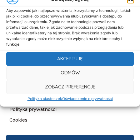
Menu
Aby zapewnić jak najlepsze wrażenia, korzystamy z technologii, takich
Start
jak pliki cookie, do przechowywania i/lub uzyskiwania dostępu do
informacji o urządzeniu. Zgoda na te technologie pozwoli nam
O nas
przetwarzać dane, takie jak zachowanie podczas przeglądania lub
unikalne identyfikatory na tej stronie. Brak wyrażenia zgody lub
Oferta
wycofanie zgody może niekorzystnie wpłynąć na niektóre cechy i
Cennik
funkcje.
Aktualności
AKCEPTUJĘ
Kontakt
ODMÓW
Informacje
ZOBACZ PREFERENCJE
Deklaracja dostępności
Klauzula informacyjna
Polityka ciasteczek
Oświadczenie o prywatności
Polityka prywatności
Cookies