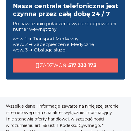
Nasza centrala telefoniczna jest
czynna przez całą dobę 24 / 7
Po nawiązaniu połączenia wybierz odpowiedni
numer wewnętrzny:
wew. 1 ➜ Transport Medyczny
wew. 2 ➜ Zabezpieczenie Medyczne
wew. 3 ➜ Obsługa służb
ZADZWOŃ:
517 333 173
Wszelkie dane i informacje zawarte na niniejszej stronie
internetowej mają charakter wyłącznie informacyjny
i nie stanowią oferty handlowej, w szczególności
w rozumieniu art. 66 ust. 1 Kodeksu Cywilnego. *