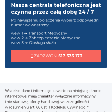
Nasza centrala telefoniczna jest
czynna przez całą dobę 24 / 7
Po nawiązaniu połączenia wybierz odpowiedni
numer wewnętrzny:
wew. 1 ➜ Transport Medyczny
wew. 2 ➜ Zabezpieczenie Medyczne
wew. 3 ➜ Obsługa służb
ZADZWOŃ:
517 333 173
Wszelkie dane i informacje zawarte na niniejszej stronie
internetowej mają charakter wyłącznie informacyjny
i nie stanowią oferty handlowej, w szczególności
w rozumieniu art. 66 ust. 1 Kodeksu Cywilnego. *