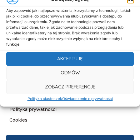
Menu
Aby zapewnić jak najlepsze wrażenia, korzystamy z technologii, takich
Start
jak pliki cookie, do przechowywania i/lub uzyskiwania dostępu do
informacji o urządzeniu. Zgoda na te technologie pozwoli nam
O nas
przetwarzać dane, takie jak zachowanie podczas przeglądania lub
unikalne identyfikatory na tej stronie. Brak wyrażenia zgody lub
Oferta
wycofanie zgody może niekorzystnie wpłynąć na niektóre cechy i
Cennik
funkcje.
Aktualności
AKCEPTUJĘ
Kontakt
ODMÓW
Informacje
ZOBACZ PREFERENCJE
Deklaracja dostępności
Klauzula informacyjna
Polityka ciasteczek
Oświadczenie o prywatności
Polityka prywatności
Cookies