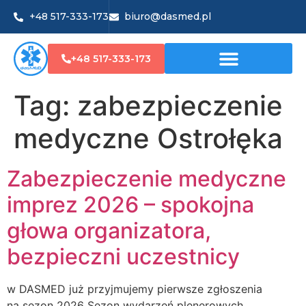
+48 517-333-173
biuro@dasmed.pl
+48 517-333-173
Tag:
zabezpieczenie
medyczne Ostrołęka
Zabezpieczenie medyczne
imprez 2026 – spokojna
głowa organizatora,
bezpieczni uczestnicy
w DASMED już przyjmujemy pierwsze zgłoszenia
na sezon 2026 Sezon wydarzeń plenerowych