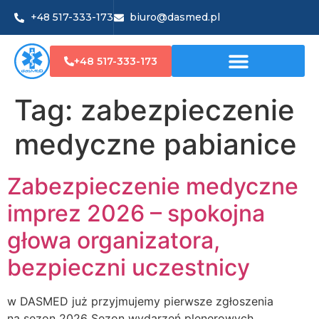
+48 517-333-173
biuro@dasmed.pl
+48 517-333-173
Tag:
zabezpieczenie
medyczne pabianice
Zabezpieczenie medyczne
imprez 2026 – spokojna
głowa organizatora,
bezpieczni uczestnicy
w DASMED już przyjmujemy pierwsze zgłoszenia
na sezon 2026 Sezon wydarzeń plenerowych