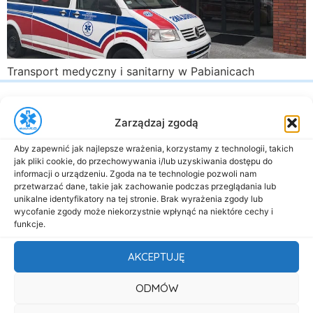
Transport medyczny i sanitarny w Pabianicach
Zarządzaj zgodą
Aby zapewnić jak najlepsze wrażenia, korzystamy z technologii, takich
jak pliki cookie, do przechowywania i/lub uzyskiwania dostępu do
al. Marsz. Józefa Piłsudskiego 143
informacji o urządzeniu. Zgoda na te technologie pozwoli nam
przetwarzać dane, takie jak zachowanie podczas przeglądania lub
92-301 Łódź
unikalne identyfikatory na tej stronie. Brak wyrażenia zgody lub
+48 517-333-173
wycofanie zgody może niekorzystnie wpłynąć na niektóre cechy i
funkcje.
biuro@dasmed.pl
AKCEPTUJĘ
Menu
Start
ODMÓW
O nas