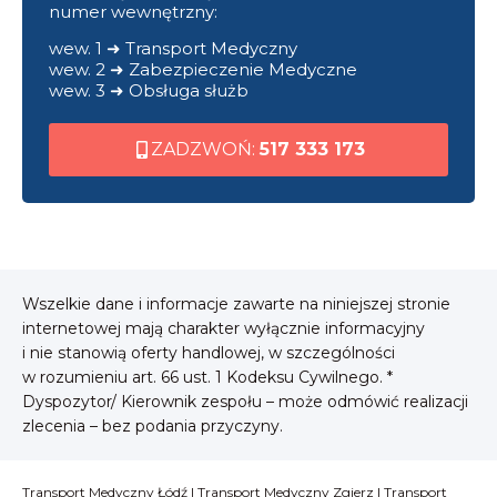
numer wewnętrzny:
wew. 1 ➜ Transport Medyczny
wew. 2 ➜ Zabezpieczenie Medyczne
wew. 3 ➜ Obsługa służb
ZADZWOŃ:
517 333 173
Wszelkie dane i informacje zawarte na niniejszej stronie
internetowej mają charakter wyłącznie informacyjny
i nie stanowią oferty handlowej, w szczególności
w rozumieniu art. 66 ust. 1 Kodeksu Cywilnego. *
Dyspozytor/ Kierownik zespołu – może odmówić realizacji
zlecenia – bez podania przyczyny.
Transport Medyczny Łódź
|
Transport Medyczny Zgierz
|
Transport