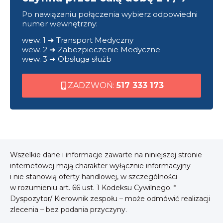
Po nawiązaniu połączenia wybierz odpowiedni
numer wewnętrzny:
wew. 1 ➜ Transport Medyczny
wew. 2 ➜ Zabezpieczenie Medyczne
wew. 3 ➜ Obsługa służb
ZADZWOŃ:
517 333 173
Wszelkie dane i informacje zawarte na niniejszej stronie
internetowej mają charakter wyłącznie informacyjny
i nie stanowią oferty handlowej, w szczególności
w rozumieniu art. 66 ust. 1 Kodeksu Cywilnego. *
Dyspozytor/ Kierownik zespołu – może odmówić realizacji
zlecenia – bez podania przyczyny.