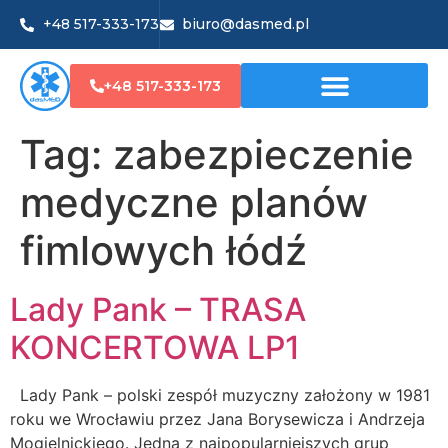
+48 517-333-173
biuro@dasmed.pl
+48 517-333-173
Tag:
zabezpieczenie
medyczne planów
fimlowych łódź
Lady Pank – TRASA
KONCERTOWA LP1
Lady Pank – polski zespół muzyczny założony w 1981
roku we Wrocławiu przez Jana Borysewicza i Andrzeja
Mogielnickiego. Jedna z najpopularniejszych grup