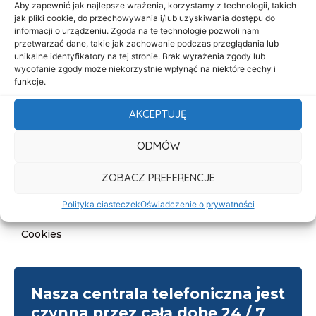
Aby zapewnić jak najlepsze wrażenia, korzystamy z technologii, takich
O nas
jak pliki cookie, do przechowywania i/lub uzyskiwania dostępu do
informacji o urządzeniu. Zgoda na te technologie pozwoli nam
Oferta
przetwarzać dane, takie jak zachowanie podczas przeglądania lub
unikalne identyfikatory na tej stronie. Brak wyrażenia zgody lub
Cennik
wycofanie zgody może niekorzystnie wpłynąć na niektóre cechy i
funkcje.
Aktualności
Kontakt
AKCEPTUJĘ
Informacje
ODMÓW
Deklaracja dostępności
ZOBACZ PREFERENCJE
Klauzula informacyjna
Polityka ciasteczek
Oświadczenie o prywatności
Polityka prywatności
Cookies
Nasza centrala telefoniczna jest
czynna przez całą dobę 24 / 7