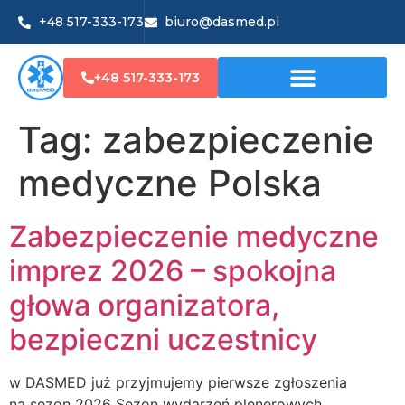
+48 517-333-173
biuro@dasmed.pl
+48 517-333-173
Tag:
zabezpieczenie
medyczne Polska
Zabezpieczenie medyczne
imprez 2026 – spokojna
głowa organizatora,
bezpieczni uczestnicy
w DASMED już przyjmujemy pierwsze zgłoszenia
na sezon 2026 Sezon wydarzeń plenerowych