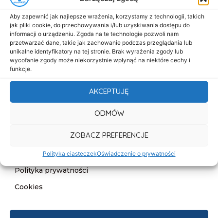
Menu
Aby zapewnić jak najlepsze wrażenia, korzystamy z technologii, takich
Start
jak pliki cookie, do przechowywania i/lub uzyskiwania dostępu do
informacji o urządzeniu. Zgoda na te technologie pozwoli nam
O nas
przetwarzać dane, takie jak zachowanie podczas przeglądania lub
unikalne identyfikatory na tej stronie. Brak wyrażenia zgody lub
Oferta
wycofanie zgody może niekorzystnie wpłynąć na niektóre cechy i
Cennik
funkcje.
Aktualności
AKCEPTUJĘ
Kontakt
ODMÓW
Informacje
ZOBACZ PREFERENCJE
Deklaracja dostępności
Klauzula informacyjna
Polityka ciasteczek
Oświadczenie o prywatności
Polityka prywatności
Cookies