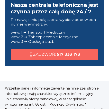
Nasza centrala telefoniczna jest
czynna przez całą dobę 24 / 7
Po nawiązaniu połączenia wybierz odpowiedni
numer wewnętrzny:
wew. 1 ➜ Transport Medyczny
wew. 2 ➜ Zabezpieczenie Medyczne
wew. 3 ➜ Obsługa służb
ZADZWOŃ:
517 333 173
Wszelkie dane i informacje zawarte na niniejszej stronie
internetowej mają charakter wyłącznie informacyjny
i nie stanowią oferty handlowej, w szczególności
w rozumieniu art. 66 ust. 1 Kodeksu Cywilnego. *