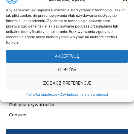
Menu
Aby zapewnić jak najlepsze wrażenia, korzystamy z technologii, takich
Start
jak pliki cookie, do przechowywania i/lub uzyskiwania dostępu do
informacji o urządzeniu. Zgoda na te technologie pozwoli nam
O nas
przetwarzać dane, takie jak zachowanie podczas przeglądania lub
unikalne identyfikatory na tej stronie. Brak wyrażenia zgody lub
Oferta
wycofanie zgody może niekorzystnie wpłynąć na niektóre cechy i
Cennik
funkcje.
Aktualności
AKCEPTUJĘ
Kontakt
ODMÓW
Informacje
ZOBACZ PREFERENCJE
Deklaracja dostępności
Klauzula informacyjna
Polityka ciasteczek
Oświadczenie o prywatności
Polityka prywatności
Cookies