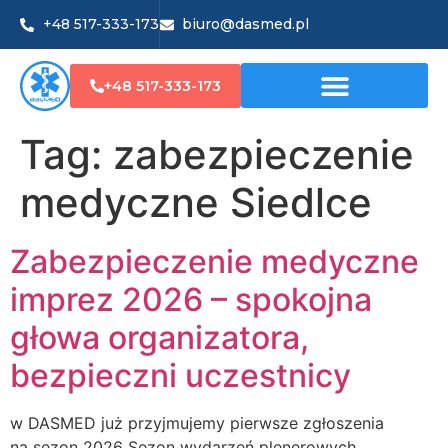
+48 517-333-173
biuro@dasmed.pl
+48 517-333-173
Tag:
zabezpieczenie
medyczne Siedlce
Zabezpieczenie medyczne
imprez 2026 – spokojna
głowa organizatora,
bezpieczni uczestnicy
w DASMED już przyjmujemy pierwsze zgłoszenia
na sezon 2026 Sezon wydarzeń plenerowych