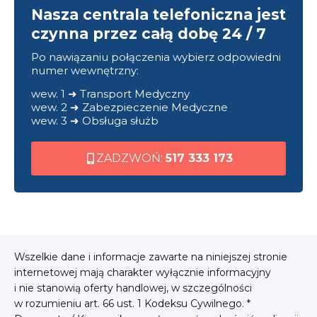
Nasza centrala telefoniczna jest
czynna przez całą dobę 24 / 7
Po nawiązaniu połączenia wybierz odpowiedni
numer wewnętrzny:
wew. 1 ➜ Transport Medyczny
wew. 2 ➜ Zabezpieczenie Medyczne
wew. 3 ➜ Obsługa służb
ZADZWOŃ:
517 333 173
Wszelkie dane i informacje zawarte na niniejszej stronie
internetowej mają charakter wyłącznie informacyjny
i nie stanowią oferty handlowej, w szczególności
w rozumieniu art. 66 ust. 1 Kodeksu Cywilnego. *