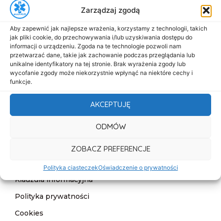
Zarządzaj zgodą
biuro@dasmed.pl
Aby zapewnić jak najlepsze wrażenia, korzystamy z technologii, takich
Menu
jak pliki cookie, do przechowywania i/lub uzyskiwania dostępu do
Start
informacji o urządzeniu. Zgoda na te technologie pozwoli nam
przetwarzać dane, takie jak zachowanie podczas przeglądania lub
O nas
unikalne identyfikatory na tej stronie. Brak wyrażenia zgody lub
wycofanie zgody może niekorzystnie wpłynąć na niektóre cechy i
Oferta
funkcje.
Cennik
AKCEPTUJĘ
Aktualności
ODMÓW
Kontakt
ZOBACZ PREFERENCJE
Informacje
Deklaracja dostępności
Polityka ciasteczek
Oświadczenie o prywatności
Klauzula informacyjna
Polityka prywatności
Cookies