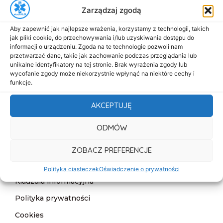
Zarządzaj zgodą
biuro@dasmed.pl
Aby zapewnić jak najlepsze wrażenia, korzystamy z technologii, takich
Menu
jak pliki cookie, do przechowywania i/lub uzyskiwania dostępu do
Start
informacji o urządzeniu. Zgoda na te technologie pozwoli nam
przetwarzać dane, takie jak zachowanie podczas przeglądania lub
O nas
unikalne identyfikatory na tej stronie. Brak wyrażenia zgody lub
wycofanie zgody może niekorzystnie wpłynąć na niektóre cechy i
Oferta
funkcje.
Cennik
AKCEPTUJĘ
Aktualności
ODMÓW
Kontakt
ZOBACZ PREFERENCJE
Informacje
Deklaracja dostępności
Polityka ciasteczek
Oświadczenie o prywatności
Klauzula informacyjna
Polityka prywatności
Cookies