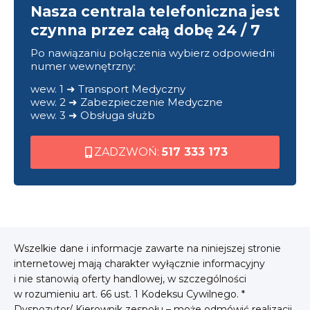
Nasza centrala telefoniczna jest
czynna przez całą dobę 24 / 7
Po nawiązaniu połączenia wybierz odpowiedni
numer wewnętrzny:
wew. 1 ➜ Transport Medyczny
wew. 2 ➜ Zabezpieczenie Medyczne
wew. 3 ➜ Obsługa służb
ZADZWOŃ:
517 333 173
Wszelkie dane i informacje zawarte na niniejszej stronie
internetowej mają charakter wyłącznie informacyjny
i nie stanowią oferty handlowej, w szczególności
w rozumieniu art. 66 ust. 1 Kodeksu Cywilnego. *
Dyspozytor/ Kierownik zespołu – może odmówić realizacji