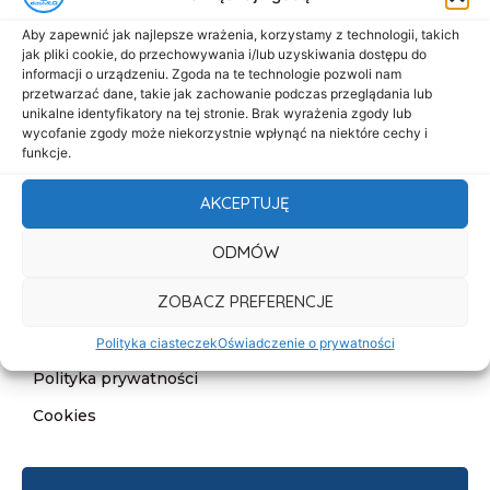
Menu
Aby zapewnić jak najlepsze wrażenia, korzystamy z technologii, takich
Start
jak pliki cookie, do przechowywania i/lub uzyskiwania dostępu do
informacji o urządzeniu. Zgoda na te technologie pozwoli nam
O nas
przetwarzać dane, takie jak zachowanie podczas przeglądania lub
Oferta
unikalne identyfikatory na tej stronie. Brak wyrażenia zgody lub
wycofanie zgody może niekorzystnie wpłynąć na niektóre cechy i
Cennik
funkcje.
Aktualności
AKCEPTUJĘ
Kontakt
ODMÓW
Informacje
ZOBACZ PREFERENCJE
Deklaracja dostępności
Klauzula informacyjna
Polityka ciasteczek
Oświadczenie o prywatności
Polityka prywatności
Cookies