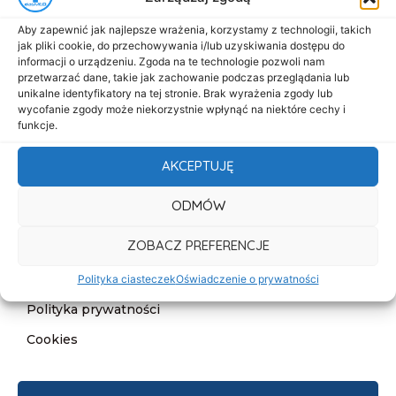
Menu
Aby zapewnić jak najlepsze wrażenia, korzystamy z technologii, takich
Start
jak pliki cookie, do przechowywania i/lub uzyskiwania dostępu do
informacji o urządzeniu. Zgoda na te technologie pozwoli nam
O nas
przetwarzać dane, takie jak zachowanie podczas przeglądania lub
unikalne identyfikatory na tej stronie. Brak wyrażenia zgody lub
Oferta
wycofanie zgody może niekorzystnie wpłynąć na niektóre cechy i
Cennik
funkcje.
Aktualności
AKCEPTUJĘ
Kontakt
ODMÓW
Informacje
ZOBACZ PREFERENCJE
Deklaracja dostępności
Klauzula informacyjna
Polityka ciasteczek
Oświadczenie o prywatności
Polityka prywatności
Cookies