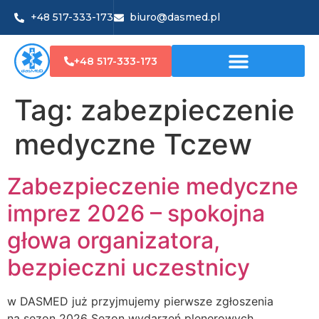
+48 517-333-173
biuro@dasmed.pl
+48 517-333-173
Tag:
zabezpieczenie
medyczne Tczew
Zabezpieczenie medyczne
imprez 2026 – spokojna
głowa organizatora,
bezpieczni uczestnicy
w DASMED już przyjmujemy pierwsze zgłoszenia
na sezon 2026 Sezon wydarzeń plenerowych