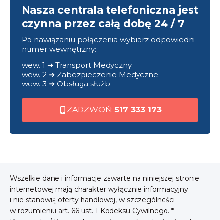
Nasza centrala telefoniczna jest
czynna przez całą dobę 24 / 7
Po nawiązaniu połączenia wybierz odpowiedni
numer wewnętrzny:
wew. 1 ➜ Transport Medyczny
wew. 2 ➜ Zabezpieczenie Medyczne
wew. 3 ➜ Obsługa służb
ZADZWOŃ:
517 333 173
Wszelkie dane i informacje zawarte na niniejszej stronie
internetowej mają charakter wyłącznie informacyjny
i nie stanowią oferty handlowej, w szczególności
w rozumieniu art. 66 ust. 1 Kodeksu Cywilnego. *