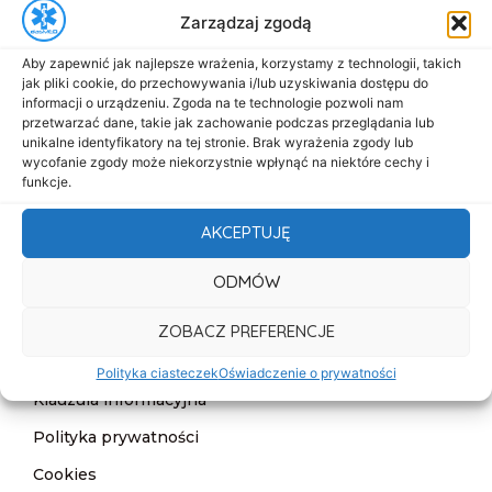
Zarządzaj zgodą
biuro@dasmed.pl
Aby zapewnić jak najlepsze wrażenia, korzystamy z technologii, takich
Menu
jak pliki cookie, do przechowywania i/lub uzyskiwania dostępu do
Start
informacji o urządzeniu. Zgoda na te technologie pozwoli nam
przetwarzać dane, takie jak zachowanie podczas przeglądania lub
O nas
unikalne identyfikatory na tej stronie. Brak wyrażenia zgody lub
wycofanie zgody może niekorzystnie wpłynąć na niektóre cechy i
Oferta
funkcje.
Cennik
AKCEPTUJĘ
Aktualności
ODMÓW
Kontakt
ZOBACZ PREFERENCJE
Informacje
Deklaracja dostępności
Polityka ciasteczek
Oświadczenie o prywatności
Klauzula informacyjna
Polityka prywatności
Cookies