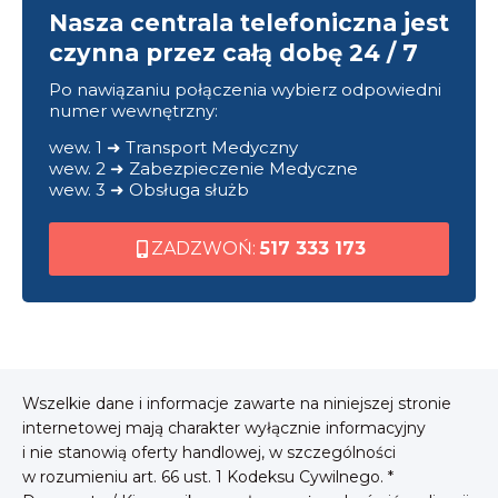
Nasza centrala telefoniczna jest
czynna przez całą dobę 24 / 7
Po nawiązaniu połączenia wybierz odpowiedni
numer wewnętrzny:
wew. 1 ➜ Transport Medyczny
wew. 2 ➜ Zabezpieczenie Medyczne
wew. 3 ➜ Obsługa służb
ZADZWOŃ:
517 333 173
Wszelkie dane i informacje zawarte na niniejszej stronie
internetowej mają charakter wyłącznie informacyjny
i nie stanowią oferty handlowej, w szczególności
w rozumieniu art. 66 ust. 1 Kodeksu Cywilnego. *