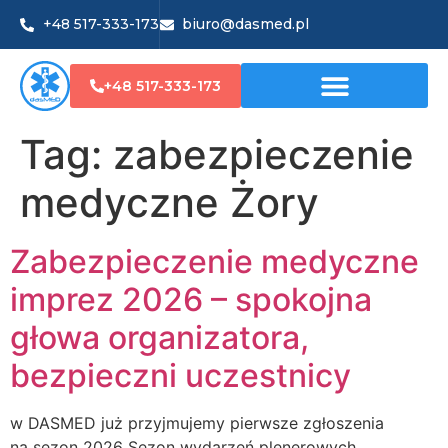
+48 517-333-173
biuro@dasmed.pl
+48 517-333-173
Tag:
zabezpieczenie
medyczne Żory
Zabezpieczenie medyczne
imprez 2026 – spokojna
głowa organizatora,
bezpieczni uczestnicy
w DASMED już przyjmujemy pierwsze zgłoszenia
na sezon 2026 Sezon wydarzeń plenerowych