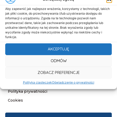
Menu
Aby zapewnić jak najlepsze wrażenia, korzystamy z technologii, takich
Start
jak pliki cookie, do przechowywania i/lub uzyskiwania dostępu do
informacji o urządzeniu. Zgoda na te technologie pozwoli nam
O nas
przetwarzać dane, takie jak zachowanie podczas przeglądania lub
unikalne identyfikatory na tej stronie. Brak wyrażenia zgody lub
Oferta
wycofanie zgody może niekorzystnie wpłynąć na niektóre cechy i
Cennik
funkcje.
Aktualności
AKCEPTUJĘ
Kontakt
ODMÓW
Informacje
ZOBACZ PREFERENCJE
Deklaracja dostępności
Klauzula informacyjna
Polityka ciasteczek
Oświadczenie o prywatności
Polityka prywatności
Cookies