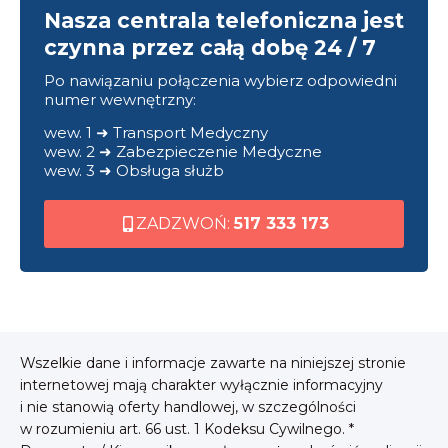
Nasza centrala telefoniczna jest
czynna przez całą dobę 24 / 7
Po nawiązaniu połączenia wybierz odpowiedni
numer wewnętrzny:
wew. 1 ➜ Transport Medyczny
wew. 2 ➜ Zabezpieczenie Medyczne
wew. 3 ➜ Obsługa służb
ZADZWOŃ:
517 333 173
Wszelkie dane i informacje zawarte na niniejszej stronie
internetowej mają charakter wyłącznie informacyjny
i nie stanowią oferty handlowej, w szczególności
w rozumieniu art. 66 ust. 1 Kodeksu Cywilnego. *