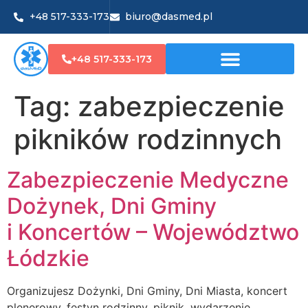
+48 517-333-173
biuro@dasmed.pl
+48 517-333-173
Tag:
zabezpieczenie
pikników rodzinnych
Zabezpieczenie Medyczne
Dożynek, Dni Gminy
i Koncertów – Województwo
Łódzkie
Organizujesz Dożynki, Dni Gminy, Dni Miasta, koncert
plenerowy, festyn rodzinny, piknik, wydarzenie