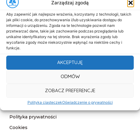
Zarządzaj zgodą
Menu
Aby zapewnić jak najlepsze wrażenia, korzystamy z technologii, takich
Start
jak pliki cookie, do przechowywania i/lub uzyskiwania dostępu do
informacji o urządzeniu. Zgoda na te technologie pozwoli nam
O nas
przetwarzać dane, takie jak zachowanie podczas przeglądania lub
unikalne identyfikatory na tej stronie. Brak wyrażenia zgody lub
Oferta
wycofanie zgody może niekorzystnie wpłynąć na niektóre cechy i
funkcje.
Cennik
AKCEPTUJĘ
Aktualności
Kontakt
ODMÓW
Informacje
ZOBACZ PREFERENCJE
Deklaracja dostępności
Polityka ciasteczek
Oświadczenie o prywatności
Klauzula informacyjna
Polityka prywatności
Cookies