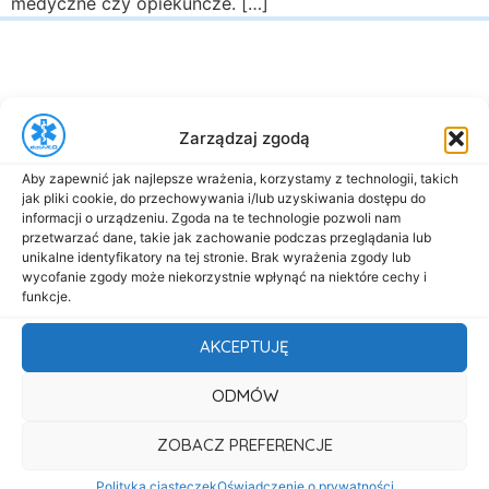
medyczne czy opiekuńcze. […]
Zarządzaj zgodą
al. Marsz. Józefa Piłsudskiego 143
Aby zapewnić jak najlepsze wrażenia, korzystamy z technologii, takich
92-301 Łódź
jak pliki cookie, do przechowywania i/lub uzyskiwania dostępu do
+48 517-333-173
informacji o urządzeniu. Zgoda na te technologie pozwoli nam
przetwarzać dane, takie jak zachowanie podczas przeglądania lub
biuro@dasmed.pl
unikalne identyfikatory na tej stronie. Brak wyrażenia zgody lub
wycofanie zgody może niekorzystnie wpłynąć na niektóre cechy i
Menu
funkcje.
Start
AKCEPTUJĘ
O nas
ODMÓW
Oferta
Cennik
ZOBACZ PREFERENCJE
Aktualności
Polityka ciasteczek
Oświadczenie o prywatności