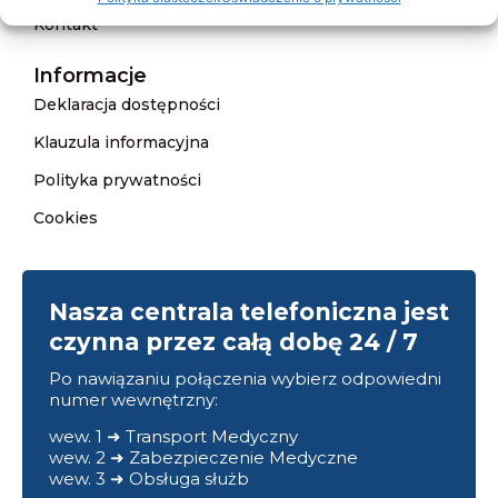
Kontakt
Informacje
Deklaracja dostępności
Klauzula informacyjna
Polityka prywatności
Cookies
Nasza centrala telefoniczna jest
czynna przez całą dobę 24 / 7
Po nawiązaniu połączenia wybierz odpowiedni
numer wewnętrzny:
wew. 1 ➜ Transport Medyczny
wew. 2 ➜ Zabezpieczenie Medyczne
wew. 3 ➜ Obsługa służb