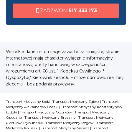
ZADZWOŃ:
517 333 173
Wszelkie dane i informacje zawarte na niniejszej stronie
internetowej mają charakter wyłącznie informacyjny
i nie stanowią oferty handlowej, w szczególności
w rozumieniu art. 66 ust. 1 Kodeksu Cywilnego. *
Dyspozytor/ Kierownik zespołu – może odmówić realizacji
zlecenia – bez podania przyczyny.
Transport Medyczny Łódź
|
Transport Medyczny Zgierz
|
Transport
Medyczny Aleksandrów Łódzki
|
Transport Medyczny Konstantynów
Łódzki
|
Transport Medyczny Ozorków
|
Transport Medyczny
Opoczno
|
Transport Medyczny Brzeziny
|
Transport Medyczny
Piotrków Trybunalski
|
Transport Medyczny Rzgów
|
Transport
Medyczny Koluszki
|
Transport Medyczny Sieradz
|
Transport