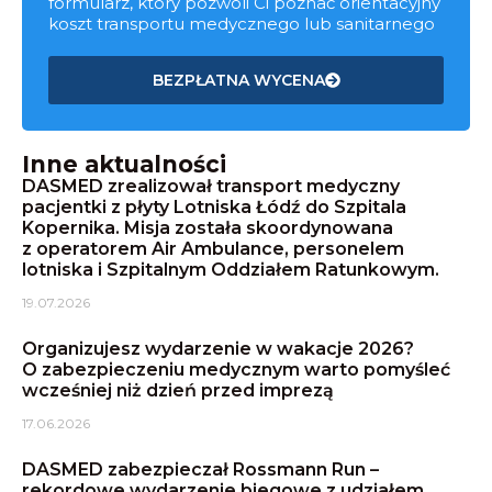
formularz, który pozwoli Ci poznać orientacyjny
koszt transportu medycznego lub sanitarnego
BEZPŁATNA WYCENA
Inne aktualności
DASMED zrealizował transport medyczny
pacjentki z płyty Lotniska Łódź do Szpitala
Kopernika. Misja została skoordynowana
z operatorem Air Ambulance, personelem
lotniska i Szpitalnym Oddziałem Ratunkowym.
19.07.2026
Organizujesz wydarzenie w wakacje 2026?
O zabezpieczeniu medycznym warto pomyśleć
wcześniej niż dzień przed imprezą
17.06.2026
DASMED zabezpieczał Rossmann Run –
rekordowe wydarzenie biegowe z udziałem