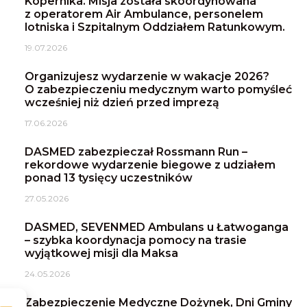
Kopernika. Misja została skoordynowana
z operatorem Air Ambulance, personelem
lotniska i Szpitalnym Oddziałem Ratunkowym.
19.07.2026
Organizujesz wydarzenie w wakacje 2026?
O zabezpieczeniu medycznym warto pomyśleć
wcześniej niż dzień przed imprezą
17.06.2026
DASMED zabezpieczał Rossmann Run –
rekordowe wydarzenie biegowe z udziałem
ponad 13 tysięcy uczestników
27.05.2026
DASMED, SEVENMED Ambulans u Łatwoganga
– szybka koordynacja pomocy na trasie
wyjątkowej misji dla Maksa
24.05.2026
Zabezpieczenie Medyczne Dożynek, Dni Gminy