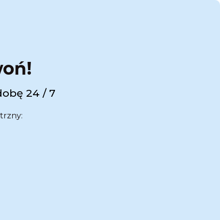
woń!
dobę 24 / 7
trzny: