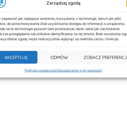
Zarządzaj zgodą
keting i reklama
 zapewnić jak najlepsze wrażenia, korzystamy z technologii, takich jak pliki
kie, do przechowywania i/lub uzyskiwania dostępu do informacji o urządzeniu.
da na te technologie pozwoli nam przetwarzać dane, takie jak zachowanie
czas przeglądania lub unikalne identyfikatory na tej stronie. Brak wyrażenia zg
 wycofanie zgody może niekorzystnie wpłynąć na niektóre cechy i funkcje.
zyjazna Internautom 2013” wraz z dyplomem. Każdy
okres 1 roku bez opłat, kupon o wartości 200 zł
ę optymalizacji prezentacji przez specjalistę
AKCEPTUJĘ
ODMÓW
ZOBACZ PREFERENCJ
iej widoczna w internecie. Dodatkowo zwycięzcy bę
FIRMER.
Polityka ciasteczek
Oświadczenie o prywatności