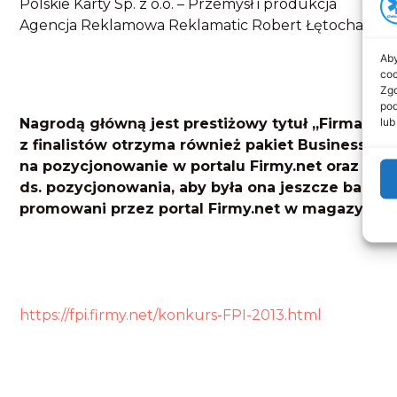
Polskie Karty Sp. z o.o. – Przemysł i produkcja
Agencja Reklamowa Reklamatic Robert Łętocha – Mar
Aby
coo
Zgo
pod
lub
Nagrodą główną jest prestiżowy tytuł „Firma Pr
z finalistów otrzyma również pakiet Business na 
na pozycjonowanie w portalu Firmy.net oraz usług
ds. pozycjonowania, aby była ona jeszcze bardz
promowani przez portal Firmy.net w magazynie 
https://fpi.firmy.net/konkurs-FPI-2013.html