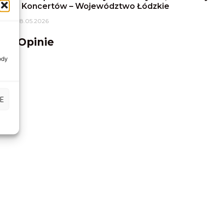
i Koncertów – Województwo Łódzkie
18.05.2026
Opinie
ody
E
dą