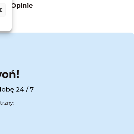
Opinie
E
woń!
dobę 24 / 7
trzny: