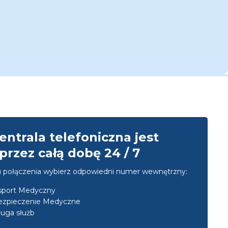
entrala telefoniczna jest
przez całą dobę 24 / 7
u połączenia wybierz odpowiedni numer wewnętrzny:
nsport Medyczny
ezpieczenie Medyczne
uga służb