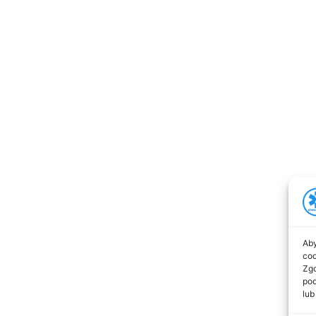
Aby
coo
Zgo
pod
lub