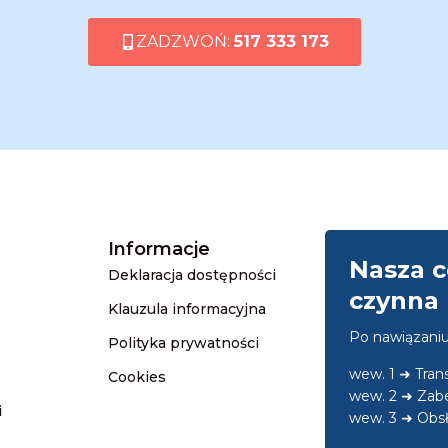
ZADZWOŃ:
517 333 173
Informacje
Nasza c
Deklaracja dostępności
czynna 
Klauzula informacyjna
Po nawiązani
Polityka prywatności
wew. 1 ➜ Tra
Cookies
wew. 2 ➜ Zab
i
wew. 3 ➜ Obsł