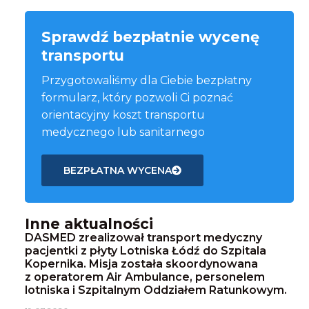
Sprawdź bezpłatnie wycenę
transportu
Przygotowaliśmy dla Ciebie bezpłatny
formularz, który pozwoli Ci poznać
orientacyjny koszt transportu
medycznego lub sanitarnego
BEZPŁATNA WYCENA
Inne aktualności
DASMED zrealizował transport medyczny
pacjentki z płyty Lotniska Łódź do Szpitala
Kopernika. Misja została skoordynowana
z operatorem Air Ambulance, personelem
lotniska i Szpitalnym Oddziałem Ratunkowym.