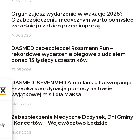
19.07.2026
Organizujesz wydarzenie w wakacje 2026?
O zabezpieczeniu medycznym warto pomyśleć
wcześniej niż dzień przed imprezą
17.06.2026
DASMED zabezpieczał Rossmann Run –
rekordowe wydarzenie biegowe z udziałem
ponad 13 tysięcy uczestników
27.05.2026
DASMED, SEVENMED Ambulans u Łatwoganga
– szybka koordynacja pomocy na trasie
wyjątkowej misji dla Maksa
24.05.2026
Zabezpieczenie Medyczne Dożynek, Dni Gminy
i Koncertów – Województwo Łódzkie
ody
18.05.2026