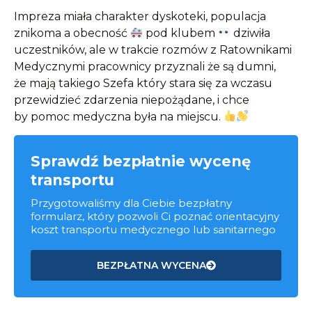
Impreza miała charakter dyskoteki, populacja
znikoma a obecność
pod klubem
dziwiła
uczestników, ale w trakcie rozmów z Ratownikami
Medycznymi pracownicy przyznali że są dumni,
że mają takiego Szefa który stara się za wczasu
przewidzieć zdarzenia niepożądane, i chce
by pomoc medyczna była na miejscu.
Sprawdź bezpłatnie wycenę
transportu
Przygotowaliśmy dla Ciebie bezpłatny
formularz, który pozwoli Ci poznać orientacyjny
koszt transportu medycznego lub sanitarnego
BEZPŁATNA WYCENA