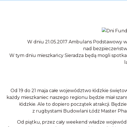
W dniu 21.05.2017 Ambulans Podstawowy w
nad bezpieczeństw
W tym dniu mieszkańcy Sieradza będą mogli spotkać
l
Od 19 do 21 maja całe województwo łódzkie świętow
każdy mieszkaniec naszego regionu będzie miał szans
łódzkie. Ale to dopiero początek atrakcji. Bę
z rugbystami Budowlani Łódź Master Phar
Od piątku, przez cały weekend władze wojewódz