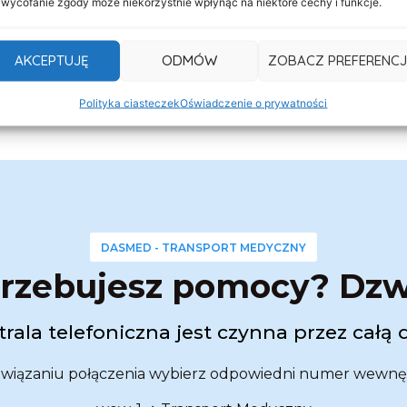
 wycofanie zgody może niekorzystnie wpłynąć na niektóre cechy i funkcje.
AKCEPTUJĘ
ODMÓW
ZOBACZ PREFERENCJ
Polityka ciasteczek
Oświadczenie o prywatności
DASMED - TRANSPORT MEDYCZNY
rzebujesz pomocy? Dz
rala telefoniczna jest czynna przez całą 
wiązaniu połączenia wybierz odpowiedni numer wewnę