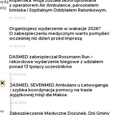
Kopernika. Misja została skoordynowana
będą
z operatorem Air Ambulance, personelem
elę
lotniska i Szpitalnym Oddziałem Ratunkowym.
19.07.2026
Organizujesz wydarzenie w wakacje 2026?
O zabezpieczeniu medycznym warto pomyśleć
wcześniej niż dzień przed imprezą
17.06.2026
DASMED zabezpieczał Rossmann Run –
rekordowe wydarzenie biegowe z udziałem
ponad 13 tysięcy uczestników
27.05.2026
DASMED, SEVENMED Ambulans u Łatwoganga
– szybka koordynacja pomocy na trasie
wyjątkowej misji dla Maksa
24.05.2026
ody
Zabezpieczenie Medyczne Dożynek, Dni Gminy