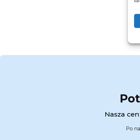
lub
Pot
Nasza cent
Po na