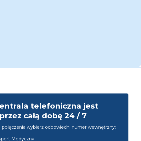
entrala telefoniczna jest
przez całą dobę 24 / 7
u połączenia wybierz odpowiedni numer wewnętrzny:
nsport Medyczny