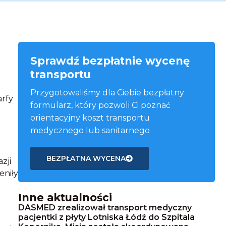
Sprawdź bezpłatnie wycenę
transportu
Przygotowaliśmy dla Ciebie bezpłatny
arfy
formularz, który pozwoli Ci poznać
orientacyjny koszt transportu
medycznego lub sanitarnego
BEZPŁATNA WYCENA
zji
eniły
Inne aktualności
DASMED zrealizował transport medyczny
pacjentki z płyty Lotniska Łódź do Szpitala