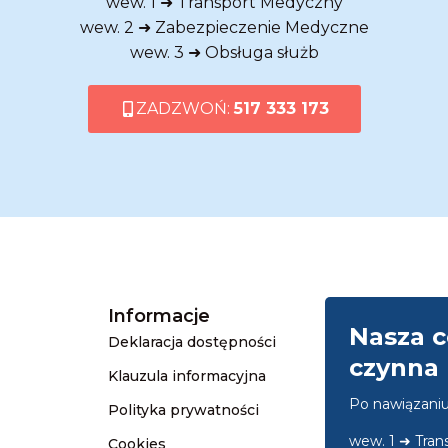
wew. 1 ➜ Transport Medyczny
wew. 2 ➜ Zabezpieczenie Medyczne
wew. 3 ➜ Obsługa służb
ZADZWOŃ:
517 333 173
Informacje
Nasza c
Deklaracja dostępności
czynna 
Klauzula informacyjna
Po nawiązani
Polityka prywatności
wew. 1 ➜ Tra
Cookies