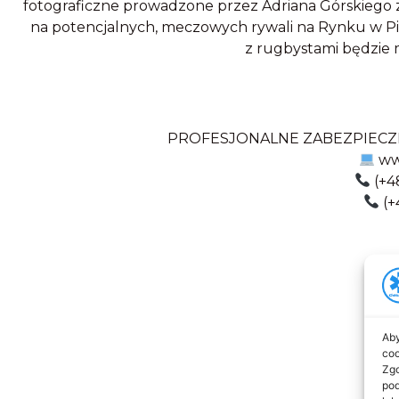
fotograficzne prowadzone przez Adriana Górskiego z
na potencjalnych, meczowych rywali na Rynku w Pio
z rugbystami będzie 
PROFESJONALNE ZABEZPIECZ
ww
(+4
(+
Aby
coo
Zgo
pod