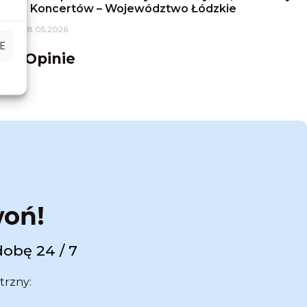
i Koncertów – Województwo Łódzkie
18.05.2026
E
Opinie
woń!
dobę 24 / 7
trzny: