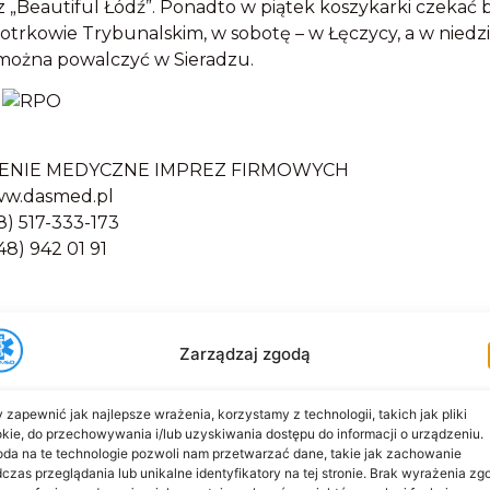
 „Beautiful Łódź”. Ponadto w piątek koszykarki czekać 
trkowie Trybunalskim, w sobotę – w Łęczycy, a w niedzi
można powalczyć w Sieradzu.
ENIE MEDYCZNE IMPREZ FIRMOWYCH
w.dasmed.pl
8) 517-333-173
48) 942 01 91
Zarządzaj zgodą
 zapewnić jak najlepsze wrażenia, korzystamy z technologii, takich jak pliki
kie, do przechowywania i/lub uzyskiwania dostępu do informacji o urządzeniu.
da na te technologie pozwoli nam przetwarzać dane, takie jak zachowanie
czas przeglądania lub unikalne identyfikatory na tej stronie. Brak wyrażenia zg