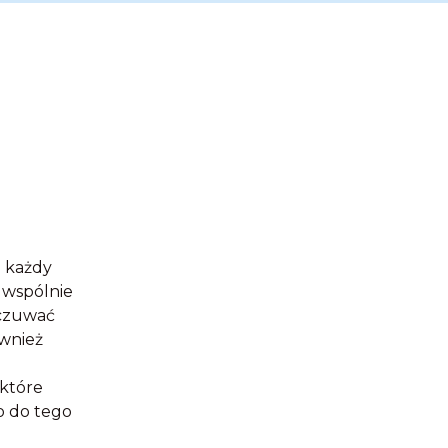
u każdy
, wspólnie
czuwać
wnież
a
,które
 do tego