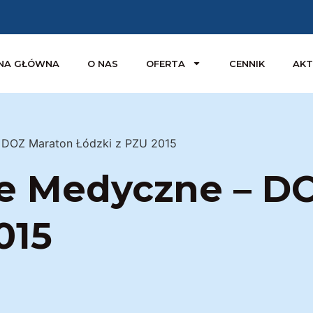
NA GŁÓWNA
O NAS
OFERTA
CENNIK
AKT
 DOZ Maraton Łódzki z PZU 2015
e Medyczne – D
015