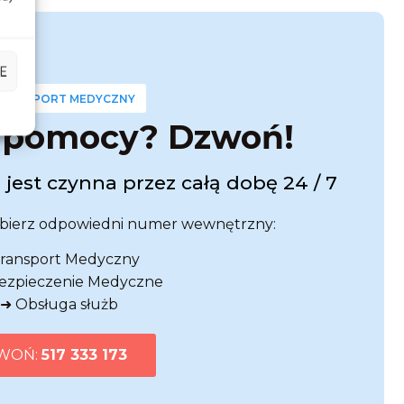
E
TRANSPORT MEDYCZNY
z pomocy? Dzwoń!
 jest czynna przez całą dobę 24 / 7
ybierz odpowiedni numer wewnętrzny:
Transport Medyczny
bezpieczenie Medyczne
 ➜ Obsługa służb
WOŃ:
517 333 173