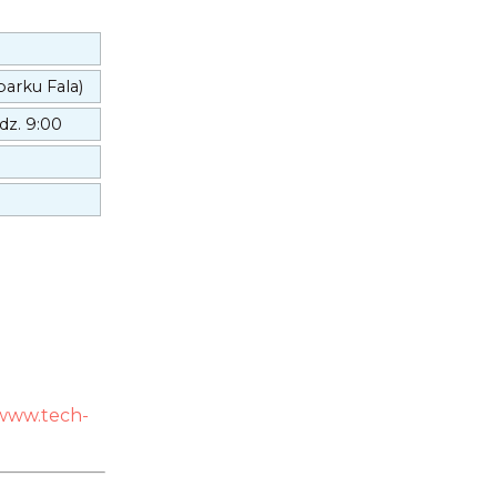
parku Fala)
odz. 9:00
www.tech-