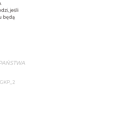
.
zi, jeśli
iu będą
PAŃSTWA