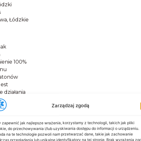
ódzki
s
a, Łódzkie
nak
ń
ienie 100%
onu
ratonów
Jest
e działania
siebie
Zarządzaj zgodą
my się dużym
e : 6
 zapewnić jak najlepsze wrażenia, korzystamy z technologii, takich jak pliki
kie, do przechowywania i/lub uzyskiwania dostępu do informacji o urządzeniu.
wniczych,
da na te technologie pozwoli nam przetwarzać dane, takie jak zachowanie
edycznych,
czas przeglądania lub unikalne identyfikatory na tej stronie. Brak wyrażenia zg