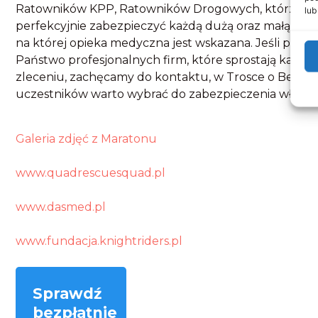
Ratowników KPP, Ratowników Drogowych, którzy są 
lub
perfekcyjnie zabezpieczyć każdą dużą oraz małą imp
na której opieka medyczna jest wskazana. Jeśli poszu
Państwo profesjonalnych firm, które sprostają każ
zleceniu, zachęcamy do kontaktu, w Trosce o Bezpi
uczestników warto wybrać do zabezpieczenia właśnie
Galeria zdjęć z Maratonu
www.quadrescuesquad.pl
www.dasmed.pl
www.fundacja.knightriders.pl
Sprawdź
bezpłatnie