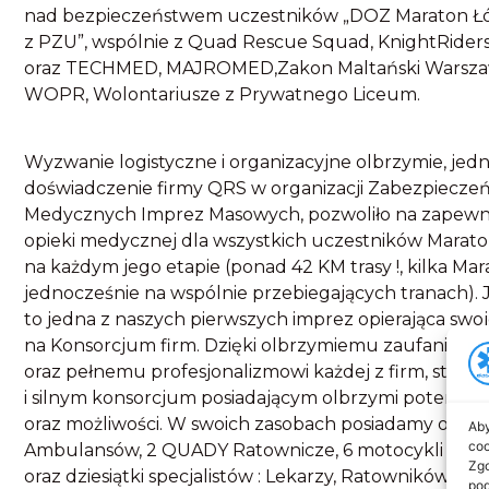
nad bezpieczeństwem uczestników „DOZ Maraton Ł
z PZU”, wspólnie z Quad Rescue Squad, KnightRider
oraz TECHMED, MAJROMED,Zakon Maltański Warszaw
WOPR, Wolontariusze z Prywatnego Liceum.
Wyzwanie logistyczne i organizacyjne olbrzymie, jed
doświadczenie firmy QRS w organizacji Zabezpiecze
Medycznych Imprez Masowych, pozwoliło na zapewn
opieki medycznej dla wszystkich uczestników Marat
na każdym jego etapie (ponad 42 KM trasy !, kilka Ma
jednocześnie na wspólnie przebiegających tranach). 
to jedna z naszych pierwszych imprez opierająca swoj
na Konsorcjum firm. Dzięki olbrzymiemu zaufaniu do 
oraz pełnemu profesjonalizmowi każdej z firm, staje
i silnym konsorcjum posiadającym olbrzymi potencjał
oraz możliwości. W swoich zasobach posiadamy obecni
Aby
coo
Ambulansów, 2 QUADY Ratownicze, 6 motocykli Rato
Zgo
oraz dziesiątki specjalistów : Lekarzy, Ratowników M
pod