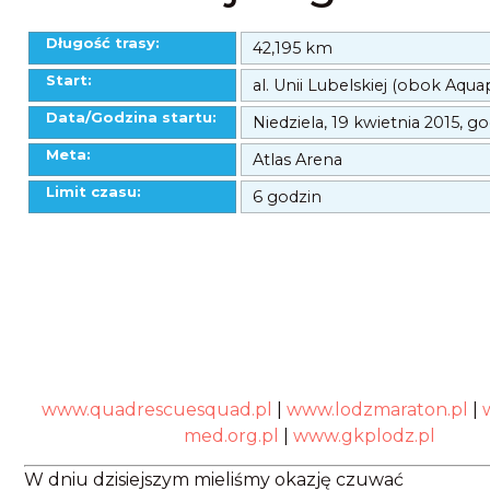
Długość trasy:
42,195 km
Start:
al. Unii Lubelskiej (obok Aqua
Data/Godzina startu:
Niedziela, 19 kwietnia 2015, g
Meta:
Atlas Arena
Limit czasu:
6 godzin
www.quadrescuesquad.pl
|
www.lodzmaraton.pl
|
med.org.pl
|
www.gkplodz.pl
W dniu dzisiejszym mieliśmy okazję czuwać