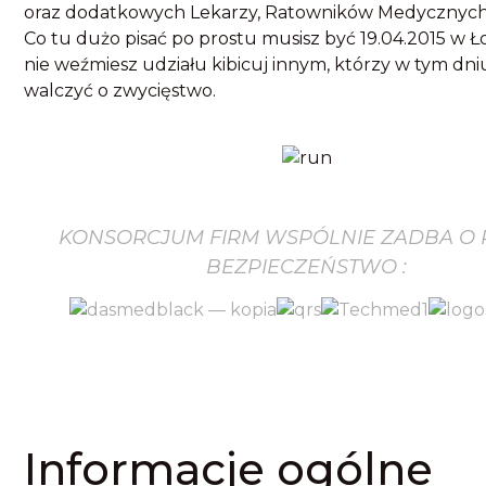
oraz dodatkowych Lekarzy, Ratowników Medycznych
Co tu dużo pisać po prostu musisz być 19.04.2015 w Łod
nie weźmiesz udziału kibicuj innym, którzy w tym dn
walczyć o zwycięstwo.
KONSORCJUM FIRM WSPÓLNIE ZADBA O 
BEZPIECZEŃSTWO :
Informacje ogólne