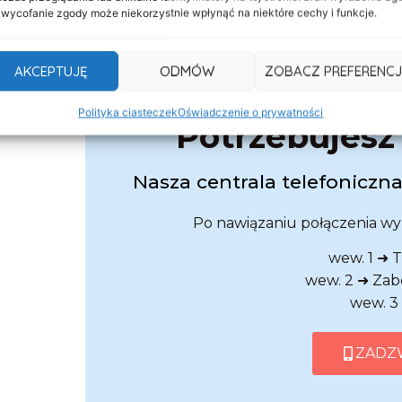
w stanie
 wycofanie zgody może niekorzystnie wpłynąć na niektóre cechy i funkcje.
rezę,
kujecie
AKCEPTUJĘ
ODMÓW
ZOBACZ PREFERENCJ
demu dużemu
eczeństwo
DASMED - 
Polityka ciasteczek
Oświadczenie o prywatności
 Nas.
Potrzebujes
Nasza centrala telefoniczna
Po nawiązaniu połączenia w
wew. 1 ➜ 
wew. 2 ➜ Za
wew. 3
ZADZ