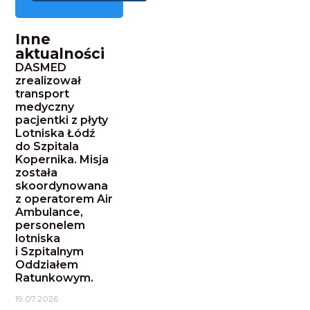
Inne
aktualności
DASMED
zrealizował
transport
medyczny
pacjentki z płyty
Lotniska Łódź
do Szpitala
Kopernika. Misja
została
skoordynowana
z operatorem Air
Ambulance,
personelem
lotniska
i Szpitalnym
Oddziałem
Ratunkowym.
19.07.2026