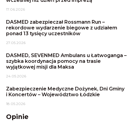
wcześniej niż dzień przed imprezą
17.06.2026
DASMED zabezpieczał Rossmann Run –
rekordowe wydarzenie biegowe z udziałem
ponad 13 tysięcy uczestników
27.05.2026
DASMED, SEVENMED Ambulans u Łatwoganga –
szybka koordynacja pomocy na trasie
wyjątkowej misji dla Maksa
24.05.2026
Zabezpieczenie Medyczne Dożynek, Dni Gminy
i Koncertów – Województwo Łódzkie
18.05.2026
Opinie