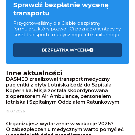
Sprawdź bezpłatnie wycenę
transportu
Przygotowaliśmy dla Ciebie bezpłatny
formularz, który pozwoli Ci poznać orientacyjny
koszt transportu medycznego lub sanitarnego
BEZPŁATNA WYCENA
Inne aktualności
DASMED zrealizował transport medyczny
pacjentki z płyty Lotniska Łódź do Szpitala
Kopernika. Misja została skoordynowana
z operatorem Air Ambulance, personelem
lotniska i Szpitalnym Oddziałem Ratunkowym.
19.07.2026
Organizujesz wydarzenie w wakacje 2026?
O zabezpieczeniu medycznym warto pomyśleć