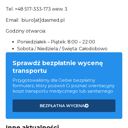
Tel. +48 517-333-173 wew. 3
Email: biuro[at]dasmed.pl
Godziny otwarcia:
Poniedziałek – Piątek: 8:00 – 22:00
Sobota / Niedziela / Święta: Całodobowo
Sprawdź bezpłatnie wycenę
transportu
Przygotowaliśmy dla Ciebie bezpłatny
formularz, który pozwoli Ci poznać orientacyjny
koszt transportu medycznego lub sanitarnego
BEZPŁATNA WYCENA
Inne aktualności