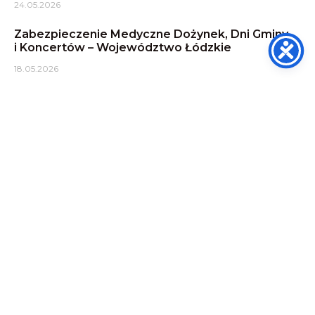
24.05.2026
Zabezpieczenie Medyczne Dożynek, Dni Gminy
i Koncertów – Województwo Łódzkie
18.05.2026
Opinie
DASMED - TRANSPORT MEDYCZNY
Potrzebujesz pomocy?
Dzwoń!
Nasza centrala telefoniczna jest
czynna przez całą dobę 24 / 7