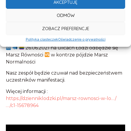
AKCEPTUJĘ
ODMÓW
ZOBACZ PREFERENCJE
Polityka ciasteczek
Oświadczenie o prywatności
26.06.2021 na ulicach Łodzi odbędzie się
Marsz Równości
w kontrze pójdzie Marsz
Normalności
Nasz zespół będzie czuwał nad bezpieczeństwem
uczestników manifestacji.
Więcej informacji :
https://dzienniklodzki.pl/marsz-rownosci-w-lo…/
…/c1-15678964