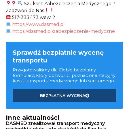
Szukasz Zabezpieczenia Medycznego ?
Zadzwoń do Nas
517-333-173 wew. 2
https://www.dasmed.pl
https://dasmed.pl/zabezpieczenie-medyczne
Sprawdź bezpłatnie wycenę
transportu
Przygotowaliśmy dla Ciebie bezpłatny
formularz, który pozwoli Ci poznać orientacyjny
koszt transportu medycznego lub sanitarnego
BEZPŁATNA WYCENA
Inne aktualności
DASMED zrealizował transport medyczny
pacjentki z płyty Lotniska Łódź do Szpitala