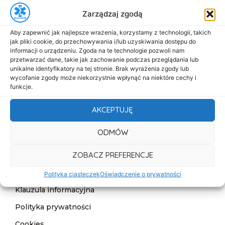
+48 517-333-173
Zarządzaj zgodą
biuro@dasmed.pl
Aby zapewnić jak najlepsze wrażenia, korzystamy z technologii, takich
Menu
jak pliki cookie, do przechowywania i/lub uzyskiwania dostępu do
informacji o urządzeniu. Zgoda na te technologie pozwoli nam
Start
przetwarzać dane, takie jak zachowanie podczas przeglądania lub
O nas
unikalne identyfikatory na tej stronie. Brak wyrażenia zgody lub
wycofanie zgody może niekorzystnie wpłynąć na niektóre cechy i
Oferta
funkcje.
Cennik
AKCEPTUJĘ
Aktualności
ODMÓW
Kontakt
ZOBACZ PREFERENCJE
Informacje
Deklaracja dostępności
Polityka ciasteczek
Oświadczenie o prywatności
Klauzula informacyjna
Polityka prywatności
Cookies