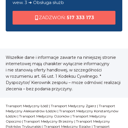
wew. 3 ➜ Obsługa służb
ZADZWOŃ:
517 333 173
Wszelkie dane i informacje zawarte na niniejszej stronie
internetowej mają charakter wyłącznie informacyjny
i nie stanowią oferty handlowej, w szczególności
w rozumieniu art. 66 ust. 1 Kodeksu Cywilnego. *
Dyspozytor/ Kierownik zespołu – może odmówić realizacji
zlecenia – bez podania przyczyny.
Transport Medyczny Łódź
|
Transport Medyczny Zgierz
|
Transport
Medyczny Aleksandrów Łódzki
|
Transport Medyczny Konstantynów
Łódzki
|
Transport Medyczny Ozorków
|
Transport Medyczny
Opoczno
|
Transport Medyczny Brzeziny
|
Transport Medyczny
Piotrków Trybunalski
|
Transport Medyczny Rzgów
|
Transport