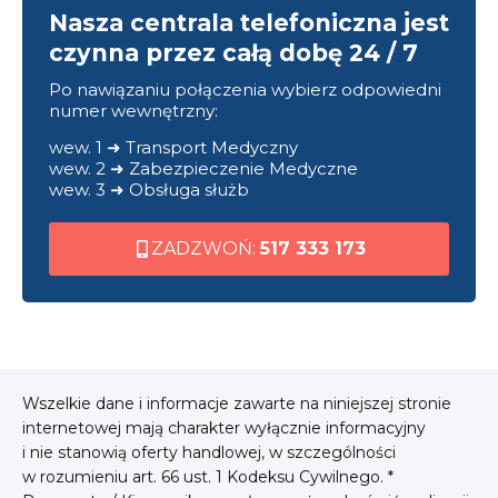
Nasza centrala telefoniczna jest
czynna przez całą dobę 24 / 7
Po nawiązaniu połączenia wybierz odpowiedni
numer wewnętrzny:
wew. 1 ➜ Transport Medyczny
wew. 2 ➜ Zabezpieczenie Medyczne
wew. 3 ➜ Obsługa służb
ZADZWOŃ:
517 333 173
Wszelkie dane i informacje zawarte na niniejszej stronie
internetowej mają charakter wyłącznie informacyjny
i nie stanowią oferty handlowej, w szczególności
w rozumieniu art. 66 ust. 1 Kodeksu Cywilnego. *