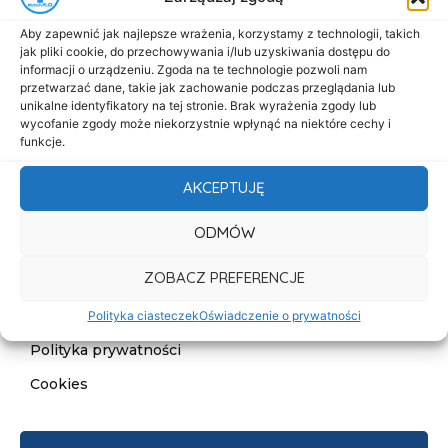
Menu
Aby zapewnić jak najlepsze wrażenia, korzystamy z technologii, takich
Start
jak pliki cookie, do przechowywania i/lub uzyskiwania dostępu do
informacji o urządzeniu. Zgoda na te technologie pozwoli nam
O nas
przetwarzać dane, takie jak zachowanie podczas przeglądania lub
unikalne identyfikatory na tej stronie. Brak wyrażenia zgody lub
Oferta
wycofanie zgody może niekorzystnie wpłynąć na niektóre cechy i
Cennik
funkcje.
Aktualności
AKCEPTUJĘ
Kontakt
ODMÓW
Informacje
ZOBACZ PREFERENCJE
Deklaracja dostępności
Klauzula informacyjna
Polityka ciasteczek
Oświadczenie o prywatności
Polityka prywatności
Cookies