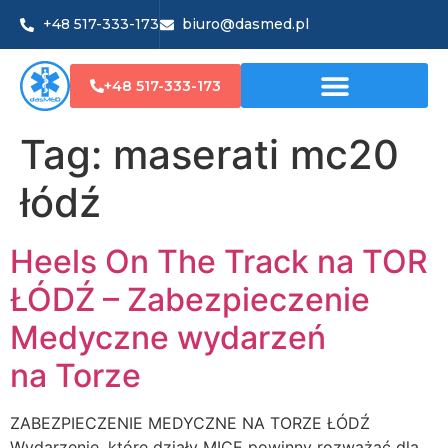
+48 517-333-173
biuro@dasmed.pl
+48 517-333-173
Tag:
maserati mc20
łódź
Heels On The Track na TOR
ŁÓDŹ – Zabezpieczenie
Medyczne wydarzeń
na Torze
ZABEZPIECZENIE MEDYCZNE NA TORZE ŁÓDŹ
Wydarzenie, które działy MICE powinny rozważać dla