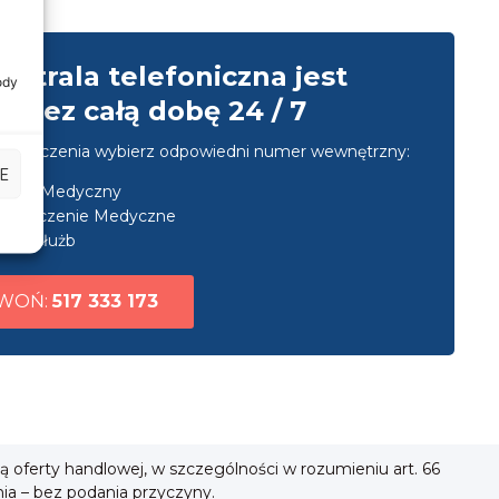
entrala telefoniczna jest
ody
przez całą dobę 24 / 7
u połączenia wybierz odpowiedni numer wewnętrzny:
E
nsport Medyczny
ezpieczenie Medyczne
uga służb
WOŃ:
517 333 173
ią oferty handlowej, w szczególności w rozumieniu art. 66
nia – bez podania przyczyny.