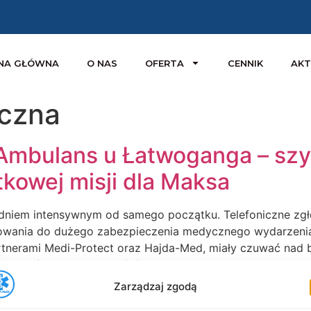
NA GŁÓWNA
O NAS
OFERTA
CENNIK
AKT
czna
bulans u Łatwoganga – szy
tkowej misji dla Maksa
dniem intensywnym od samego początku. Telefoniczne zg
towania do dużego zabezpieczenia medycznego wydarzeni
partnerami Medi-Protect oraz Hajda-Med, miały czuwać na
fon, który zmienił rytm […]
Zarządzaj zgodą