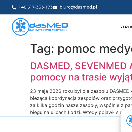
+48 517-333-173
biuro@dasmed.pl
STRO
Tag:
pomoc medy
DASMED, SEVENMED Am
pomocy na trasie wyją
23 maja 2026 roku był dla zespołu DASMED 
bieżąca koordynacja zespołów oraz przygo
za kilka godzin nasze zespoły, wspólnie z 
biegu na ulicach Łodzi. Wtedy pojawił się tele