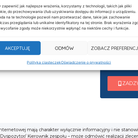
 zapewnić jak najlepsze wrażenia, korzystamy z technologii, takich jak pliki
kie, do przechowywania i/lub uzyskiwania dostępu do informacji o urządzeniu.
Informacje
da na te technologie pozwoli nam przetwarzać dane, takie jak zachowanie
Nasza c
Deklaracja dostępności
czas przeglądania lub unikalne identyfikatory na tej stronie. Brak wyrażenia zg
 wycofanie zgody może niekorzystnie wpłynąć na niektóre cechy i funkcje.
czynna 
Klauzula informacyjna
Po nawiązani
Polityka prywatności
AKCEPTUJĘ
ODMÓW
ZOBACZ PREFERENCJ
wew. 1 ➜ Tra
Cookies
wew. 2 ➜ Zab
Polityka ciasteczek
Oświadczenie o prywatności
i
wew. 3 ➜ Obsł
ZADZ
 internetowej mają charakter wyłącznie informacyjny i nie stanow
 Dyspozytor/ Kierownik zespołu – może odmówić realizacji zlece