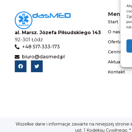
Aby
coo
Menu
Zgo
Start
pod
lub
O nas
al. Marsz. Józefa Piłsudskiego 143
92-301 Łódź
Oferta
+48 517-333-173
Cennik
biuro@dasmed.pl
Aktualnośc
Kontakt
Wszelkie dane i informacje zawarte na niniejszej stronie
ust. 1 Kodeksu Cywilnego. *