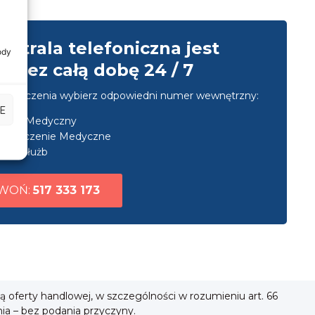
entrala telefoniczna jest
ody
przez całą dobę 24 / 7
u połączenia wybierz odpowiedni numer wewnętrzny:
E
nsport Medyczny
ezpieczenie Medyczne
uga służb
WOŃ:
517 333 173
ią oferty handlowej, w szczególności w rozumieniu art. 66
nia – bez podania przyczyny.