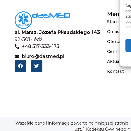
Aby
coo
Menu
Zgo
Start
pod
lub
O nas
al. Marsz. Józefa Piłsudskiego 143
92-301 Łódź
Oferta
+48 517-333-173
Cennik
biuro@dasmed.pl
Aktualnośc
Kontakt
Wszelkie dane i informacje zawarte na niniejszej stronie
ust. 1 Kodeksu Cywilnego. *