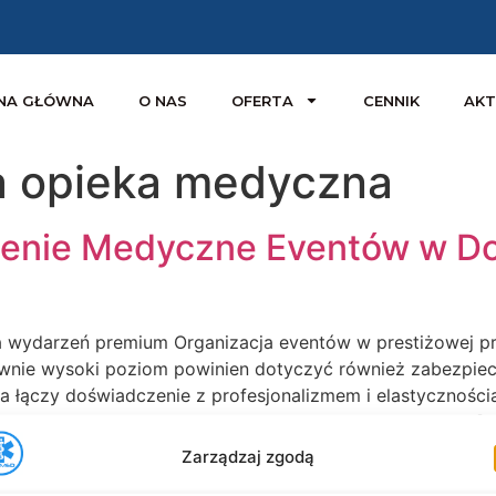
NA GŁÓWNA
O NAS
OFERTA
CENNIK
AKT
a opieka medyczna
nie Medyczne Eventów w Dou
wydarzeń premium Organizacja eventów w prestiżowej przes
ównie wysoki poziom powinien dotyczyć również zabezpiec
 łączy doświadczenie z profesjonalizmem i elastyczności
darzenie to inny rytm, inna energia i inne potrzeby – […
Zarządzaj zgodą