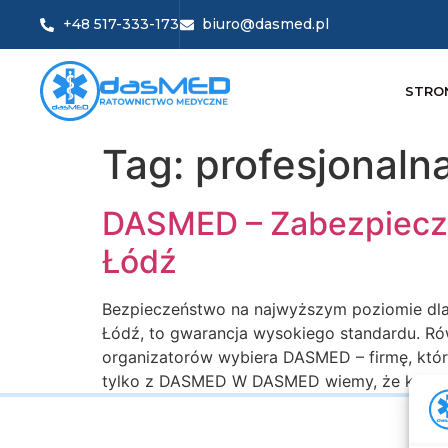
+48 517-333-173
biuro@dasmed.pl
STRO
Tag:
profesjonaln
DASMED – Zabezpiecze
Łódź
Bezpieczeństwo na najwyższym poziomie dla 
Łódź, to gwarancja wysokiego standardu. R
organizatorów wybiera DASMED – firmę, która
tylko z DASMED W DASMED wiemy, że każde wy