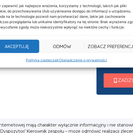
 zapewnić jak najlepsze wrażenia, korzystamy z technologii, takich jak pliki
kie, do przechowywania i/lub uzyskiwania dostępu do informacji o urządzeniu.
Informacje
da na te technologie pozwoli nam przetwarzać dane, takie jak zachowanie
Nasza c
Deklaracja dostępności
czas przeglądania lub unikalne identyfikatory na tej stronie. Brak wyrażenia zg
 wycofanie zgody może niekorzystnie wpłynąć na niektóre cechy i funkcje.
czynna 
Klauzula informacyjna
Po nawiązani
Polityka prywatności
AKCEPTUJĘ
ODMÓW
ZOBACZ PREFERENCJ
wew. 1 ➜ Tra
Cookies
wew. 2 ➜ Zab
Polityka ciasteczek
Oświadczenie o prywatności
i
wew. 3 ➜ Obsł
ZADZ
 internetowej mają charakter wyłącznie informacyjny i nie stanow
 Dyspozytor/ Kierownik zespołu – może odmówić realizacji zlece