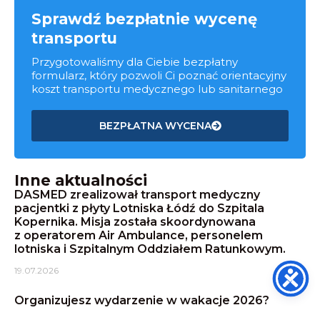
Sprawdź bezpłatnie wycenę
transportu
Przygotowaliśmy dla Ciebie bezpłatny
formularz, który pozwoli Ci poznać orientacyjny
koszt transportu medycznego lub sanitarnego
BEZPŁATNA WYCENA
Inne aktualności
DASMED zrealizował transport medyczny
pacjentki z płyty Lotniska Łódź do Szpitala
Kopernika. Misja została skoordynowana
z operatorem Air Ambulance, personelem
lotniska i Szpitalnym Oddziałem Ratunkowym.
19.07.2026
Organizujesz wydarzenie w wakacje 2026?
O zabezpieczeniu medycznym warto pomyśleć