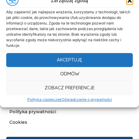
Zarządzaj zgodą
Menu
Aby zapewnić jak najlepsze wrażenia, korzystamy z technologii, takich
Start
jak pliki cookie, do przechowywania i/lub uzyskiwania dostępu do
informacji o urządzeniu. Zgoda na te technologie pozwoli nam
O nas
przetwarzać dane, takie jak zachowanie podczas przeglądania lub
unikalne identyfikatory na tej stronie. Brak wyrażenia zgody lub
Oferta
wycofanie zgody może niekorzystnie wpłynąć na niektóre cechy i
funkcje.
Cennik
Aktualności
AKCEPTUJĘ
Kontakt
ODMÓW
Informacje
ZOBACZ PREFERENCJE
Deklaracja dostępności
Polityka ciasteczek
Oświadczenie o prywatności
Klauzula informacyjna
Polityka prywatności
Cookies