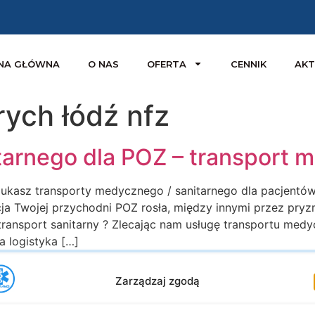
NA GŁÓWNA
O NAS
OFERTA
CENNIK
AKT
ych łódź nfz
itarnego dla POZ – transport 
szukasz transporty medycznego / sanitarnego dla pacjentó
cja Twojej przychodni POZ rosła, między innymi przez pryz
ransport sanitarny ? Zlecając nam usługę transportu med
a logistyka […]
Zarządzaj zgodą