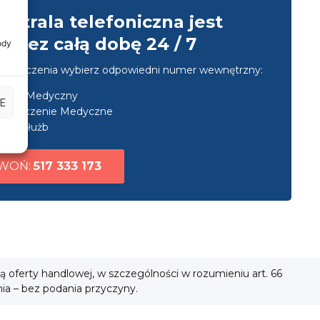
entrala telefoniczna jest
przez całą dobę 24 / 7
ody
u połączenia wybierz odpowiedni numer wewnętrzny:
nsport Medyczny
E
ezpieczenie Medyczne
uga służb
WOŃ:
517 333 173
ią oferty handlowej, w szczególności w rozumieniu art. 66
nia – bez podania przyczyny.