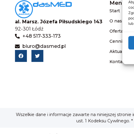
Aby
Menu
coo
Start
Zgo
pod
O nas
al. Marsz. Józefa Piłsudskiego 143
lub
92-301 Łódź
Oferta
+48 517-333-173
Cennik
biuro@dasmed.pl
Aktualnośc
Kontakt
Wszelkie dane i informacje zawarte na niniejszej stronie
ust. 1 Kodeksu Cywilnego. *