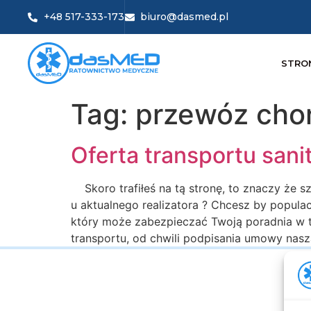
+48 517-333-173
biuro@dasmed.pl
STRO
Tag:
przewóz chor
Oferta transportu san
Skoro trafiłeś na tą stronę, to znaczy że 
u aktualnego realizatora ? Chcesz by popula
który może zabezpieczać Twoją poradnia w t
transportu, od chwili podpisania umowy nasz