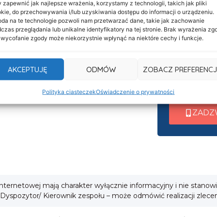
 zapewnić jak najlepsze wrażenia, korzystamy z technologii, takich jak pliki
Informacje
Nasza c
kie, do przechowywania i/lub uzyskiwania dostępu do informacji o urządzeniu.
Deklaracja dostępności
da na te technologie pozwoli nam przetwarzać dane, takie jak zachowanie
czynna 
czas przeglądania lub unikalne identyfikatory na tej stronie. Brak wyrażenia zg
Klauzula informacyjna
 wycofanie zgody może niekorzystnie wpłynąć na niektóre cechy i funkcje.
Po nawiązani
Polityka prywatności
wew. 1 ➜ Tra
Cookies
AKCEPTUJĘ
ODMÓW
ZOBACZ PREFERENCJ
wew. 2 ➜ Zab
i
wew. 3 ➜ Obsł
Polityka ciasteczek
Oświadczenie o prywatności
ZADZ
 internetowej mają charakter wyłącznie informacyjny i nie stanow
 Dyspozytor/ Kierownik zespołu – może odmówić realizacji zlece