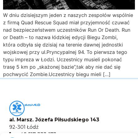
W dniu dzisiejszym jeden z naszych zespołów wspólnie
z firmą Quad Rescue Squad miał przyjemność czuwać
nad bezpieczeństwem uczestników Run Or Death. Run
or Death – to nazwa łódzkiej edycji Biegu Zombi,
która odbyła się dzisiaj na terenie dawnej jednostki
wojskowej przy ul.Pryncypalnej 94. To pierwsza tego
typu impreza w Łodzi. Uczestnicy musieli pokonać
trasę 5 km po „skażonej bazie”,tak aby nie dać się
pochwycić Zombie.Uczestnicy biegu mieli […]
al. Marsz. Józefa Piłsudskiego 143
92-301 Łódź
+48 517-333-173