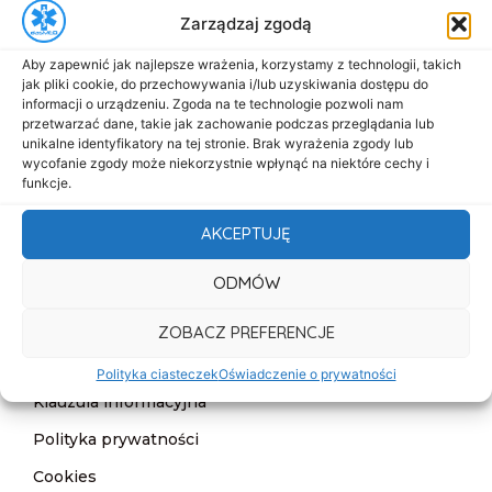
Zarządzaj zgodą
biuro@dasmed.pl
Aby zapewnić jak najlepsze wrażenia, korzystamy z technologii, takich
Menu
jak pliki cookie, do przechowywania i/lub uzyskiwania dostępu do
Start
informacji o urządzeniu. Zgoda na te technologie pozwoli nam
przetwarzać dane, takie jak zachowanie podczas przeglądania lub
O nas
unikalne identyfikatory na tej stronie. Brak wyrażenia zgody lub
wycofanie zgody może niekorzystnie wpłynąć na niektóre cechy i
Oferta
funkcje.
Cennik
AKCEPTUJĘ
Aktualności
ODMÓW
Kontakt
ZOBACZ PREFERENCJE
Informacje
Deklaracja dostępności
Polityka ciasteczek
Oświadczenie o prywatności
Klauzula informacyjna
Polityka prywatności
Cookies