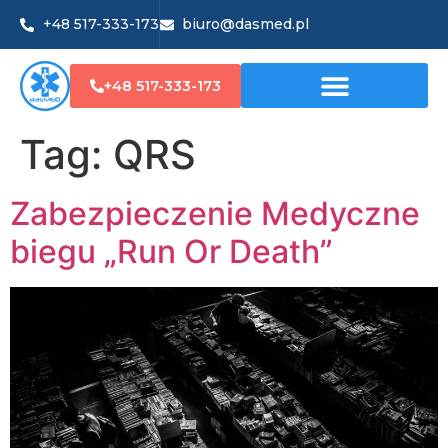
+48 517-333-173
biuro@dasmed.pl
+48 517-333-173
Tag:
QRS
Zabezpieczenie Medyczne
biegu „Run Or Death”