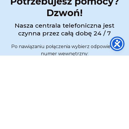
Potrzebujesz pomocy?
Dzwoń!
Nasza centrala telefoniczna jest
czynna przez całą dobę 24 / 7
Po nawiązaniu połączenia wybierz odpowiedni
numer wewnętrzny:
wew. 1 ➜ Transport Medyczny
wew. 2 ➜ Zabezpieczenie Medyczne
wew. 3 ➜ Obsługa służb
ZADZWOŃ:
517 333 173