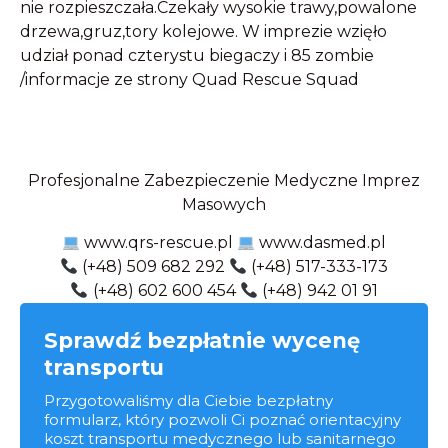
nie rozpieszczała.Czekały wysokie trawy,powalone
drzewa,gruz,tory kolejowe. W imprezie wzięło
udział ponad czterystu biegaczy i 85 zombie
/informacje ze strony Quad Rescue Squad
Profesjonalne Zabezpieczenie Medyczne Imprez
Masowych
www.qrs-rescue.pl
www.dasmed.pl
(+48) 509 682 292 ​​
(+48) 517-333-173
(+48) 602 600 454
(+48) 942 01 91
Sprawdź bezpłatnie wycenę
transportu
Przygotowaliśmy dla Ciebie bezpłatny
formularz, który pozwoli Ci poznać orientacyjny
koszt transportu medycznego lub sanitarnego