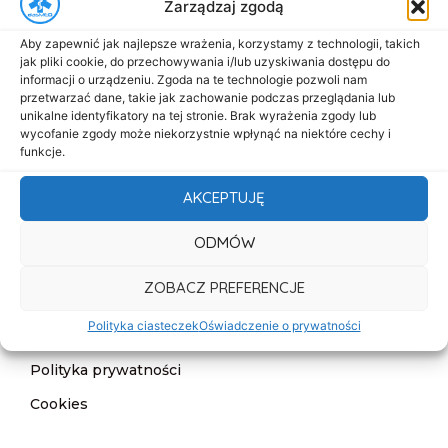
Zarządzaj zgodą
Menu
Aby zapewnić jak najlepsze wrażenia, korzystamy z technologii, takich
Start
jak pliki cookie, do przechowywania i/lub uzyskiwania dostępu do
informacji o urządzeniu. Zgoda na te technologie pozwoli nam
O nas
przetwarzać dane, takie jak zachowanie podczas przeglądania lub
unikalne identyfikatory na tej stronie. Brak wyrażenia zgody lub
Oferta
wycofanie zgody może niekorzystnie wpłynąć na niektóre cechy i
funkcje.
Cennik
Aktualności
AKCEPTUJĘ
Kontakt
ODMÓW
Informacje
ZOBACZ PREFERENCJE
Deklaracja dostępności
Polityka ciasteczek
Oświadczenie o prywatności
Klauzula informacyjna
Polityka prywatności
Cookies