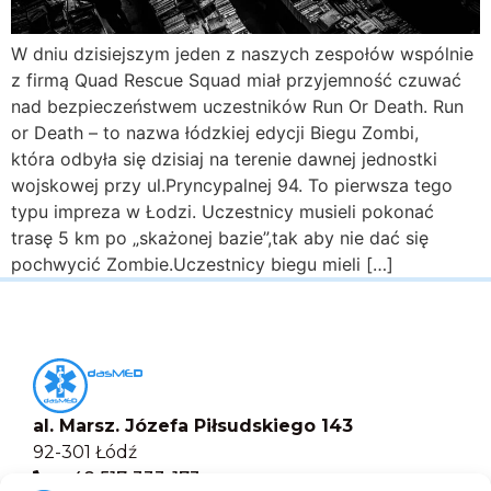
W dniu dzisiejszym jeden z naszych zespołów wspólnie
z firmą Quad Rescue Squad miał przyjemność czuwać
nad bezpieczeństwem uczestników Run Or Death. Run
or Death – to nazwa łódzkiej edycji Biegu Zombi,
która odbyła się dzisiaj na terenie dawnej jednostki
wojskowej przy ul.Pryncypalnej 94. To pierwsza tego
typu impreza w Łodzi. Uczestnicy musieli pokonać
trasę 5 km po „skażonej bazie”,tak aby nie dać się
pochwycić Zombie.Uczestnicy biegu mieli […]
al. Marsz. Józefa Piłsudskiego 143
92-301 Łódź
+48 517-333-173