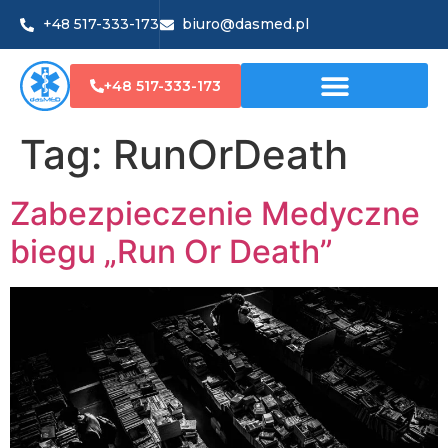
+48 517-333-173
biuro@dasmed.pl
+48 517-333-173
Tag:
RunOrDeath
Zabezpieczenie Medyczne
biegu „Run Or Death”