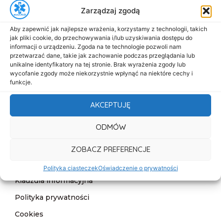
Zarządzaj zgodą
biuro@dasmed.pl
Aby zapewnić jak najlepsze wrażenia, korzystamy z technologii, takich
Menu
jak pliki cookie, do przechowywania i/lub uzyskiwania dostępu do
Start
informacji o urządzeniu. Zgoda na te technologie pozwoli nam
przetwarzać dane, takie jak zachowanie podczas przeglądania lub
O nas
unikalne identyfikatory na tej stronie. Brak wyrażenia zgody lub
wycofanie zgody może niekorzystnie wpłynąć na niektóre cechy i
Oferta
funkcje.
Cennik
AKCEPTUJĘ
Aktualności
ODMÓW
Kontakt
ZOBACZ PREFERENCJE
Informacje
Deklaracja dostępności
Polityka ciasteczek
Oświadczenie o prywatności
Klauzula informacyjna
Polityka prywatności
Cookies