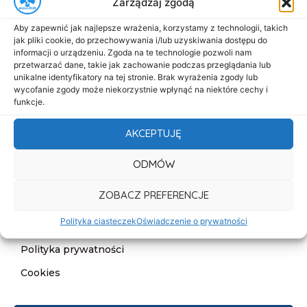
Zarządzaj zgodą
Menu
Aby zapewnić jak najlepsze wrażenia, korzystamy z technologii, takich
Start
jak pliki cookie, do przechowywania i/lub uzyskiwania dostępu do
informacji o urządzeniu. Zgoda na te technologie pozwoli nam
O nas
przetwarzać dane, takie jak zachowanie podczas przeglądania lub
unikalne identyfikatory na tej stronie. Brak wyrażenia zgody lub
Oferta
wycofanie zgody może niekorzystnie wpłynąć na niektóre cechy i
funkcje.
Cennik
Aktualności
AKCEPTUJĘ
Kontakt
ODMÓW
Informacje
ZOBACZ PREFERENCJE
Deklaracja dostępności
Polityka ciasteczek
Oświadczenie o prywatności
Klauzula informacyjna
Polityka prywatności
Cookies