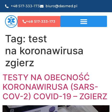
+48 517-333-173
biuro@dasmed.pl
+48 517-333-173
Tag:
test
na koronawirusa
zgierz
TESTY NA OBECNOŚĆ
KORONAWIRUSA (SARS-
COV-2) COVID-19 – ZGIERZ