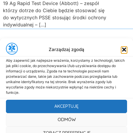
19 Ag Rapid Test Device (Abbott) – zespół
którzy dotrze do Ciebie będzie stosować się
do wytycznych PSSE stosując środki ochrony
indywidualnej – […]
Zarządzaj zgodą
Aby zapewnić jak najlepsze wrażenia, korzystamy z technologii, takich
jak pliki cookie, do przechowywania i/lub uzyskiwania dostępu do
al. Marsz. Józefa Piłsudskiego 143
informacji o urządzeniu. Zgoda na te technologie pozwoli nam
92-301 Łódź
przetwarzać dane, takie jak zachowanie podczas przeglądania lub
unikalne identyfikatory na tej stronie. Brak wyrażenia zgody lub
+48 517-333-173
wycofanie zgody może niekorzystnie wpłynąć na niektóre cechy i
biuro@dasmed.pl
funkcje.
Menu
AKCEPTUJĘ
Start
ODMÓW
O nas
ZOBACZ PREFERENCJE
Oferta