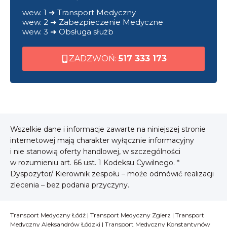
wew. 1 ➜ Transport Medyczny
wew. 2 ➜ Zabezpieczenie Medyczne
wew. 3 ➜ Obsługa służb
ZADZWOŃ:
517 333 173
Wszelkie dane i informacje zawarte na niniejszej stronie
internetowej mają charakter wyłącznie informacyjny
i nie stanowią oferty handlowej, w szczególności
w rozumieniu art. 66 ust. 1 Kodeksu Cywilnego. *
Dyspozytor/ Kierownik zespołu – może odmówić realizacji
zlecenia – bez podania przyczyny.
Transport Medyczny Łódź
|
Transport Medyczny Zgierz
|
Transport
Medyczny Aleksandrów Łódzki
|
Transport Medyczny Konstantynów