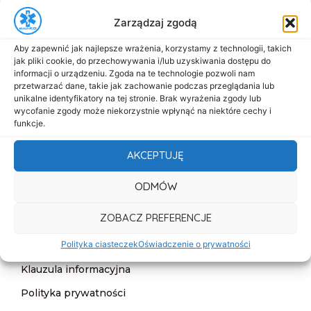
+48 517-333-173
Zarządzaj zgodą
biuro@dasmed.pl
Aby zapewnić jak najlepsze wrażenia, korzystamy z technologii, takich
Menu
jak pliki cookie, do przechowywania i/lub uzyskiwania dostępu do
informacji o urządzeniu. Zgoda na te technologie pozwoli nam
Start
przetwarzać dane, takie jak zachowanie podczas przeglądania lub
unikalne identyfikatory na tej stronie. Brak wyrażenia zgody lub
O nas
wycofanie zgody może niekorzystnie wpłynąć na niektóre cechy i
funkcje.
Oferta
Cennik
AKCEPTUJĘ
Aktualności
ODMÓW
Kontakt
ZOBACZ PREFERENCJE
Informacje
Polityka ciasteczek
Oświadczenie o prywatności
Deklaracja dostępności
Klauzula informacyjna
Polityka prywatności