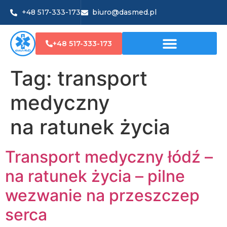
+48 517-333-173
biuro@dasmed.pl
+48 517-333-173
Tag:
transport
medyczny
na ratunek życia
Transport medyczny łódź –
na ratunek życia – pilne
wezwanie na przeszczep
serca