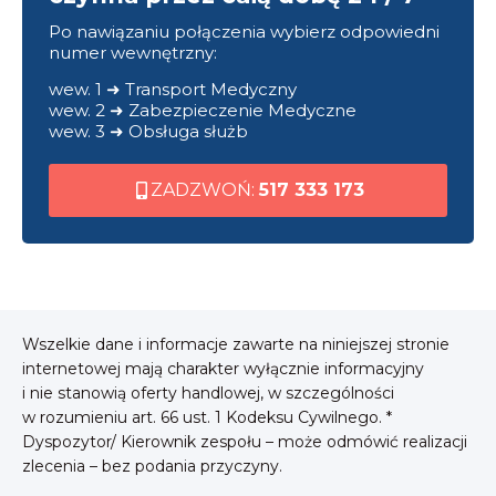
Po nawiązaniu połączenia wybierz odpowiedni
numer wewnętrzny:
wew. 1 ➜ Transport Medyczny
wew. 2 ➜ Zabezpieczenie Medyczne
wew. 3 ➜ Obsługa służb
ZADZWOŃ:
517 333 173
Wszelkie dane i informacje zawarte na niniejszej stronie
internetowej mają charakter wyłącznie informacyjny
i nie stanowią oferty handlowej, w szczególności
w rozumieniu art. 66 ust. 1 Kodeksu Cywilnego. *
Dyspozytor/ Kierownik zespołu – może odmówić realizacji
zlecenia – bez podania przyczyny.