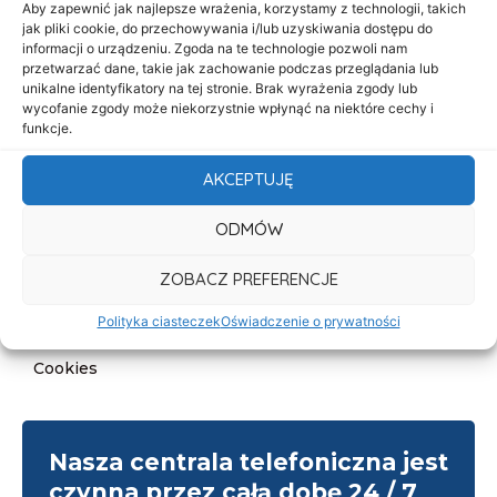
Aby zapewnić jak najlepsze wrażenia, korzystamy z technologii, takich
O nas
jak pliki cookie, do przechowywania i/lub uzyskiwania dostępu do
informacji o urządzeniu. Zgoda na te technologie pozwoli nam
Oferta
przetwarzać dane, takie jak zachowanie podczas przeglądania lub
unikalne identyfikatory na tej stronie. Brak wyrażenia zgody lub
Cennik
wycofanie zgody może niekorzystnie wpłynąć na niektóre cechy i
funkcje.
Aktualności
Kontakt
AKCEPTUJĘ
Informacje
ODMÓW
Deklaracja dostępności
ZOBACZ PREFERENCJE
Klauzula informacyjna
Polityka ciasteczek
Oświadczenie o prywatności
Polityka prywatności
Cookies
Nasza centrala telefoniczna jest
czynna przez całą dobę 24 / 7