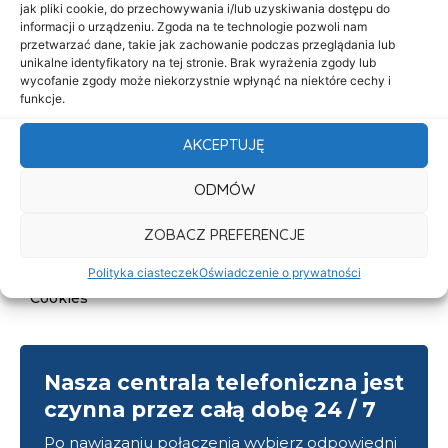
jak pliki cookie, do przechowywania i/lub uzyskiwania dostępu do
Oferta
informacji o urządzeniu. Zgoda na te technologie pozwoli nam
przetwarzać dane, takie jak zachowanie podczas przeglądania lub
Cennik
unikalne identyfikatory na tej stronie. Brak wyrażenia zgody lub
wycofanie zgody może niekorzystnie wpłynąć na niektóre cechy i
Aktualności
funkcje.
Kontakt
AKCEPTUJĘ
Informacje
ODMÓW
Deklaracja dostępności
Klauzula informacyjna
ZOBACZ PREFERENCJE
Polityka prywatności
Polityka ciasteczek
Oświadczenie o prywatności
Cookies
Nasza centrala telefoniczna jest
czynna przez całą dobę 24 / 7
Po nawiązaniu połączenia wybierz odpowiedni