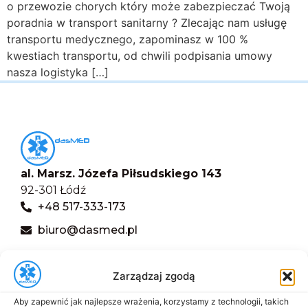
o przewozie chorych który może zabezpieczać Twoją
poradnia w transport sanitarny ? Zlecając nam usługę
transportu medycznego, zapominasz w 100 %
kwestiach transportu, od chwili podpisania umowy
nasza logistyka […]
al. Marsz. Józefa Piłsudskiego 143
92-301 Łódź
+48 517-333-173
biuro@dasmed.pl
Menu
Zarządzaj zgodą
Start
O nas
Aby zapewnić jak najlepsze wrażenia, korzystamy z technologii, takich