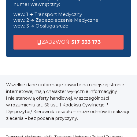
numer wewnętrzny:
wew. 1 ➜ Transport Medyczny
wew. 2 ➜ Zabezpieczenie Medyczne
wew. 3 ➜ Obsługa służb
ZADZWOŃ:
517 333 173
Wszelkie dane i informacje zawarte na niniejszej stronie
internetowej mają charakter wyłącznie informacyjny
i nie stanowią oferty handlowej, w szczególności
w rozumieniu art. 66 ust. 1 Kodeksu Cywilnego. *
Dyspozytor/ Kierownik zespołu – może odmówić realizacji
zlecenia – bez podania przyczyny.
Transport Medyczny Łódź
|
Transport Medyczny Zgierz
|
Transport