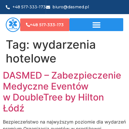
+48 517-333-173
biuro@dasmed.pl
+48 517-333-173
Tag:
wydarzenia
hotelowe
DASMED – Zabezpieczenie
Medyczne Eventów
w DoubleTree by Hilton
Łódź
Bezpieczeństwo na najwyższym poziomie dla wydarzeń
premium Organizacja eventów w prestiżowej