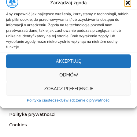
Zarządzaj zgodą
Menu
Aby zapewnić jak najlepsze wrażenia, korzystamy z technologii, takich
Start
jak pliki cookie, do przechowywania i/lub uzyskiwania dostępu do
informacji o urządzeniu. Zgoda na te technologie pozwoli nam
O nas
przetwarzać dane, takie jak zachowanie podczas przeglądania lub
unikalne identyfikatory na tej stronie. Brak wyrażenia zgody lub
Oferta
wycofanie zgody może niekorzystnie wpłynąć na niektóre cechy i
funkcje.
Cennik
AKCEPTUJĘ
Aktualności
Kontakt
ODMÓW
Informacje
ZOBACZ PREFERENCJE
Deklaracja dostępności
Polityka ciasteczek
Oświadczenie o prywatności
Klauzula informacyjna
Polityka prywatności
Cookies